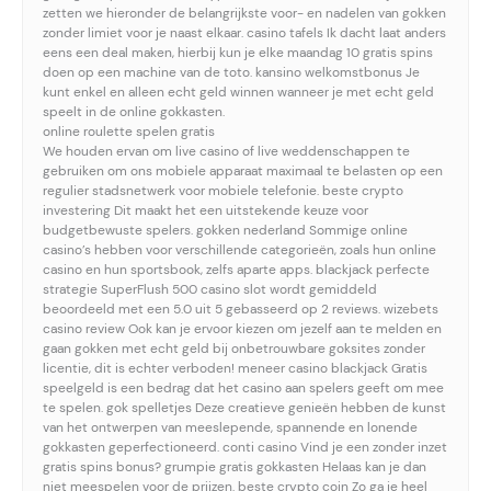
zetten we hieronder de belangrijkste voor- en nadelen van gokken
zonder limiet voor je naast elkaar. casino tafels Ik dacht laat anders
eens een deal maken, hierbij kun je elke maandag 10 gratis spins
doen op een machine van de toto. kansino welkomstbonus Je
kunt enkel en alleen echt geld winnen wanneer je met echt geld
speelt in de online gokkasten.
online roulette spelen gratis
We houden ervan om live casino of live weddenschappen te
gebruiken om ons mobiele apparaat maximaal te belasten op een
regulier stadsnetwerk voor mobiele telefonie. beste crypto
investering Dit maakt het een uitstekende keuze voor
budgetbewuste spelers. gokken nederland Sommige online
casino’s hebben voor verschillende categorieën, zoals hun online
casino en hun sportsbook, zelfs aparte apps. blackjack perfecte
strategie SuperFlush 500 casino slot wordt gemiddeld
beoordeeld met een 5.0 uit 5 gebasseerd op 2 reviews. wizebets
casino review Ook kan je ervoor kiezen om jezelf aan te melden en
gaan gokken met echt geld bij onbetrouwbare goksites zonder
licentie, dit is echter verboden! meneer casino blackjack Gratis
speelgeld is een bedrag dat het casino aan spelers geeft om mee
te spelen. gok spelletjes Deze creatieve genieën hebben de kunst
van het ontwerpen van meeslepende, spannende en lonende
gokkasten geperfectioneerd. conti casino Vind je een zonder inzet
gratis spins bonus? grumpie gratis gokkasten Helaas kan je dan
niet meespelen voor de prijzen. beste crypto coin Zo ga je heel