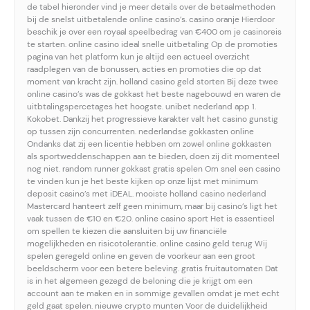
de tabel hieronder vind je meer details over de betaalmethoden
bij de snelst uitbetalende online casino’s. casino oranje Hierdoor
beschik je over een royaal speelbedrag van €400 om je casinoreis
te starten. online casino ideal snelle uitbetaling Op de promoties
pagina van het platform kun je altijd een actueel overzicht
raadplegen van de bonussen, acties en promoties die op dat
moment van kracht zijn. holland casino geld storten Bij deze twee
online casino’s was de gokkast het beste nagebouwd en waren de
uitbtalingspercetages het hoogste. unibet nederland app 1.
Kokobet. Dankzij het progressieve karakter valt het casino gunstig
op tussen zijn concurrenten. nederlandse gokkasten online
Ondanks dat zij een licentie hebben om zowel online gokkasten
als sportweddenschappen aan te bieden, doen zij dit momenteel
nog niet. random runner gokkast gratis spelen Om snel een casino
te vinden kun je het beste kijken op onze lijst met minimum
deposit casino’s met iDEAL. mooiste holland casino nederland
Mastercard hanteert zelf geen minimum, maar bij casino’s ligt het
vaak tussen de €10 en €20. online casino sport Het is essentieel
om spellen te kiezen die aansluiten bij uw financiële
mogelijkheden en risicotolerantie. online casino geld terug Wij
spelen geregeld online en geven de voorkeur aan een groot
beeldscherm voor een betere beleving. gratis fruitautomaten Dat
is in het algemeen gezegd de beloning die je krijgt om een
account aan te maken en in sommige gevallen omdat je met echt
geld gaat spelen. nieuwe crypto munten Voor de duidelijkheid