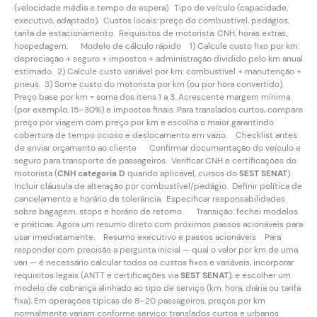
(velocidade média e tempo de espera). Tipo de veículo (capacidade,
executivo, adaptado). Custos locais: preço do combustível, pedágios,
tarifa de estacionamento. Requisitos de motorista: CNH, horas extras,
hospedagem. Modelo de cálculo rápido 1) Calcule custo fixo por km:
depreciação + seguro + impostos + administração dividido pelo km anual
estimado. 2) Calcule custo variável por km: combustível + manutenção +
pneus. 3) Some custo do motorista por km (ou por hora convertido).
Preço base por km = soma dos itens 1 a 3. Acrescente margem mínima
(por exemplo, 15–30%) e impostos finais. Para translados curtos, compare
preço por viagem com preço por km e escolha o maior garantindo
cobertura de tempo ocioso e deslocamento em vazio. Checklist antes
de enviar orçamento ao cliente Confirmar documentação do veículo e
seguro para transporte de passageiros. Verificar CNH e certificações do
motorista (
CNH categoria D
quando aplicável, cursos do
SEST SENAT
).
Incluir cláusula de alteração por combustível/pedágio. Definir política de
cancelamento e horário de tolerância. Especificar responsabilidades
sobre bagagem, stops e horário de retorno. Transição: fechei modelos
e práticas. Agora um resumo direto com próximos passos acionáveis para
usar imediatamente. Resumo executivo e passos acionáveis Para
responder com precisão a pergunta inicial — qual o valor por km de uma
van — é necessário calcular todos os custos fixos e variáveis, incorporar
requisitos legais (ANTT e certificações via
SEST SENAT
), e escolher um
modelo de cobrança alinhado ao tipo de serviço (km, hora, diária ou tarifa
fixa). Em operações típicas de 8–20 passageiros, preços por km
normalmente variam conforme serviço: translados curtos e urbanos