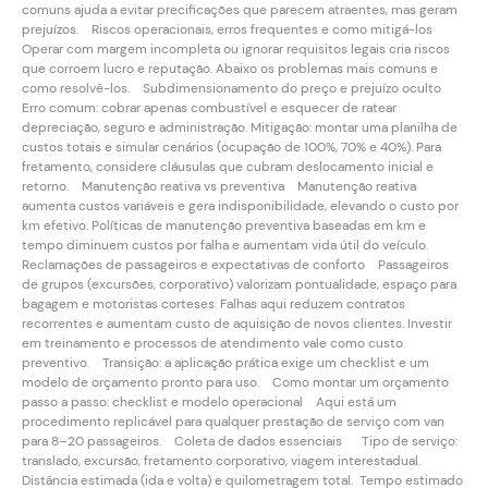
comuns ajuda a evitar precificações que parecem atraentes, mas geram
prejuízos. Riscos operacionais, erros frequentes e como mitigá-los
Operar com margem incompleta ou ignorar requisitos legais cria riscos
que corroem lucro e reputação. Abaixo os problemas mais comuns e
como resolvê-los. Subdimensionamento do preço e prejuízo oculto
Erro comum: cobrar apenas combustível e esquecer de ratear
depreciação, seguro e administração. Mitigação: montar uma planilha de
custos totais e simular cenários (ocupação de 100%, 70% e 40%). Para
fretamento, considere cláusulas que cubram deslocamento inicial e
retorno. Manutenção reativa vs preventiva Manutenção reativa
aumenta custos variáveis e gera indisponibilidade, elevando o custo por
km efetivo. Políticas de manutenção preventiva baseadas em km e
tempo diminuem custos por falha e aumentam vida útil do veículo.
Reclamações de passageiros e expectativas de conforto Passageiros
de grupos (excursões, corporativo) valorizam pontualidade, espaço para
bagagem e motoristas corteses. Falhas aqui reduzem contratos
recorrentes e aumentam custo de aquisição de novos clientes. Investir
em treinamento e processos de atendimento vale como custo
preventivo. Transição: a aplicação prática exige um checklist e um
modelo de orçamento pronto para uso. Como montar um orçamento
passo a passo: checklist e modelo operacional Aqui está um
procedimento replicável para qualquer prestação de serviço com van
para 8–20 passageiros. Coleta de dados essenciais Tipo de serviço:
translado, excursão, fretamento corporativo, viagem interestadual.
Distância estimada (ida e volta) e quilometragem total. Tempo estimado