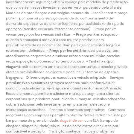
investimento em segurança abrem espaço para modelos de precificação
que convertem esses investimentos em valor percebido pelo cliente.
Modelos de precificação e estratégias comerciais Escolher entre preço
por km, por hora ou por serviço depende do comportamento de
demanda, expectativa do cliente (conforto, pontualidade) e do tipo de
operação (transfer, excursão, fretamento contínuo). Preço por km
versus preço por hora versus tarifa fixa -
Preço por km
: adequado
quando a operação é rodoviária sem muitas paradas e com
previsibilidade de deslocamento. Bom para deslocamentos longos e
roteiros bem definidos. -
Preço por hora/diária
: ideal para eventos,
atendimentos corporativos e turismo urbano com múltiplas paradas;
reduz exposição do operador ao tempo ocioso. -
Tarifa fixa (por
viagem)
: prática comum em translados aeroportuários e transfer privado;
oferece previsibilidade ao cliente e pode incluir tempo de espera e
bagagens. Diferenciação: van executiva e veículo adaptado Serviços
premium (
van executiva
) agregam assentos mais confortáveis, ar-
condicionado eficiente, wi-fi, água e motorista uniformizado/treinado.
Esses elementos permitem adicionar markups e segmentar clientes
corporativos que priorizam pontualidade e imagem. Veículos adaptados
cobram adicional pelo investimento em plataforma/elevador e
manutenção específica. Pacotes e contratos corporativos Contratos
recorrentes com empresas permitem otimizar frota e reduzir o custo por
km por meio de previsibilidade.
aluguel de van
com SLA (tempo de
chegada, disponibilidade), cláusulas de horas extras e reajustes por
combustível e pedágio. Transição: conhecer riscos e problemas