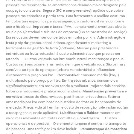
passageiros recomenda-se amortizar considerando maior desgaste pela
ocupação constante.
Seguro (RC e compreensivo)
: apólice que cobre
passageiros, terceiros e perda total. Para fretamento, a apólice costuma
ter cobertura específica para passageiros; o custo anual varia conforme
uso e histórico.
Impostos e taxas
: IPVA, licenciamento, eventuais alvarás
municipais/estadual e tributos da empresa (ISS se prestador de serviço).
Esses custos devem ser convertidos em valor por km.
Administração e
frota própria
: gestão, conciliadores, agendamento, marketing e
ferramentas de gestão de frota (software). Mesmo para prestadores
individuais ou frota reduzida, há custo administrativo que precisa ser
rateado. Custos variáveis por km: combustível, manutenção e pneus
Custos variáveis ocorrem na medida em que o veículo roda. São os mais
sensíveis ao tipo de operação (urbana vs rodoviária) e influenciam
diretamente o preço por km.
Combustível
: consumo médio (km/l)
multiplicado pelo preço por litro. Em trajetos urbanos, consumo cai
significativamente; em rodovias tende a melhorar. Projetar dois cenários
(urbano e rodoviário) é prática recomendada.
Manutenção preventiva e
corretiva
: trocas de óleo, revisões, pastilhas, amortecedores. Estimar
uma média por km com base no histórico de frota ou benchmarks de
mercado.
Pneus
: vida útil em km e custo de reposição; vale incluir rodízio
e recapagens quando aplicável.
Lubrificantes e fluidos
: menores em
valor, mas relevantes em frotas com alta quilometragem. Custos
operacionais e de pessoal O elemento humano é central no transporte
de pessoas. Uma tarifa por km deve incluir:
Remuneração do motorista