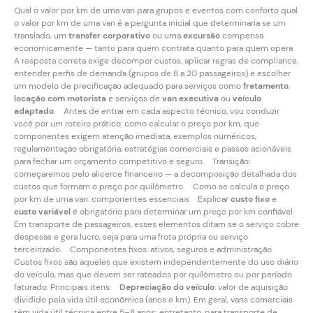
Qual o valor por km de uma van para grupos e eventos com conforto qual
o valor por km de uma van é a pergunta inicial que determinaria se um
translado, um
transfer corporativo
ou uma
excursão
compensa
economicamente — tanto para quem contrata quanto para quem opera.
A resposta correta exige decompor custos, aplicar regras de compliance,
entender perfis de demanda (grupos de 8 a 20 passageiros) e escolher
um modelo de precificação adequado para serviços como
fretamento
,
locação com motorista
e serviços de
van executiva
ou
veículo
adaptado
. Antes de entrar em cada aspecto técnico, vou conduzir
você por um roteiro prático: como calcular o preço por km, que
componentes exigem atenção imediata, exemplos numéricos,
regulamentação obrigatória, estratégias comerciais e passos acionáveis
para fechar um orçamento competitivo e seguro. Transição:
começaremos pelo alicerce financeiro — a decomposição detalhada dos
custos que formam o preço por quilômetro. Como se calcula o preço
por km de uma van: componentes essenciais Explicar
custo fixo
e
custo variável
é obrigatório para determinar um preço por km confiável.
Em transporte de passageiros, esses elementos ditam se o serviço cobre
despesas e gera lucro, seja para uma frota própria ou serviço
terceirizado. Componentes fixos: ativos, seguros e administração
Custos fixos são aqueles que existem independentemente do uso diário
do veículo, mas que devem ser rateados por quilômetro ou por período
faturado. Principais itens:
Depreciação do veículo
: valor de aquisição
dividido pela vida útil econômica (anos e km). Em geral, vans comerciais
têm vida útil técnica entre 5–8 anos; entretanto, para transporte de