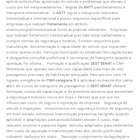
aplicar evita multas, apreensão do veículo e problemas que elevam o
custo por km inesperadamente. Regras da
ANTT
para fretamento e
transporte interestadual A
ANTT
regula o transporte rodoviário
interestadual e internacional e possui requisitos específicos para
empresas que realizam
fretamento
em âmbito
intermunicipal/interestadual. Entre as práticas relevantes: Empresas
que realizam fretamento interestadual precisam estar cadastradas e
cumprir normas de segurança e horários. Existem requisitos para
manutenção, documentação e capacidade do veículo que impactam
custos operacionais. Serviços municipais ou estaduais têm regras locais;
é obrigatório consultar prefeituras e secretarias de transporte quando a
operação for urbana. Formação e qualificação:
SEST SENAT
e CNH
Motoristas que operam veículos com capacidade para mais de oito
passageiros precisam de habilitação adequada. Para veículos com >8
lugares, a exigência de
CNH categoria D
é aplicável na maioria dos casos,
além de cursos de transporte de passageiros. O
SEST SENAT
oferece
formação, cursos de capacitação e de primeiros socorros que aumentam
a segurança e reduzem riscos em frota — fatores que, por sua vez,
influenciam custo do seguro e reputação da empresa. Segurança do
veículo e inspeções Investimentos em segurança (cintos de segurança
em bom estado, extintores, manutenção preventiva, tacógrafo quando
aplicável, e adaptações para acessibilidade) elevam o custo, mas
reduzem sinistros e passivos legais. Veículos adaptados para cadeirantes
têm custo de aquisição e manutenção mais alto, sendo justificável
cobrarem tarifa por km maior. Transição: cumprimento da legislação e