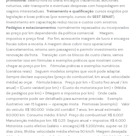
profissional
: salário/hora ou diária, encargos trabalhistas, adicionais
noturnos, vale-transporte e eventuais despesas com hospedagem em
viagens interestaduais.
Treinamento e qualificação
: cursos exigidos por
legislação e boas práticas (por exemplo, cursos do
SEST SENAT
).
Investimento em capacitação reduz riscos e custos com sinistros.
Pedágios e estacionamentos
: normalmente repassados ou incorporados
ao preço por km dependendo da política comercial. Margem,
impostos e preço final Por fim, acrescente margem de lucro e encargos
fiscais sobre a receita. A margem deve cobrir risco operacional
(cancelamentos, retorno sem passageiro) e permitir investimento em
renovação da frota. Transição: com os blocos de custo claros, vamos
converter isso em fórmulas e exemplos práticos que mostram como
chegar ao preço por km. Fórmulas práticas e exemplos numéricos
(cenários reais) Seguem modelos simples que você pode adaptar.
Sempre declare suposições (preço do combustível, km anual, velocidade
média) ao orçar. Fórmula básica Preço por km = (Custo fixo anual / km
anual) + (Custo variável por km) + (Custo do motorista por km) + (Média
de pedágios por km) + (Margem e impostos por km) Onde cada
componente pode ser detalhado para aumentar precisão. Exemplo
ilustrativo: van 15 lugares — operação mista Premissas (exemplo): Valor
do veículo: R$ 180.000 Vida útil contábil: 7 anos; km anual estimado:
60.000 km Consumo médio: 8 km/l Preço do combustível: R$ 6,00/l
Manutenção média por km: R$ 0,25 Seguro anual + impostos: R$ 6.000
Motorista: custo efetivo (salário + encargos) R$ 5.200/mês; supõe-se 22
dias úteis, 8h/dia; velocidade média efetiva 50 km/h Margem desejada: