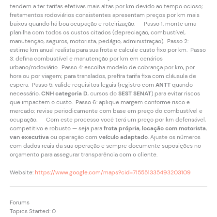
tendem a ter tarifas efetivas mais altas por km devido ao tempo ocioso;
fretamentos rodoviários consistentes apresentam preços por km mais
baixos quando há boa ocupação e roteirização. Passo 1: monte uma
planilha com todos os custos citados (depreciação, combustível,
manutenção, seguros, motorista, pedágio, administração). Passo 2:
estime km anual realista para sua frota e calcule custo fixo por km. Passo
3: defina combustível e manutenção por km em cenários
urbano/rodoviário. Passo 4: escolha modelo de cobrança por km, por
hora ou por viagem; para translados, prefira tarifa fixa com cláusula de
espera. Passo 5: valide requisitos legais (registro com
ANTT
quando
necessário,
CNH categoria D
, cursos do
SEST SENAT
) para evitar riscos
que impactem o custo. Passo 6: aplique margem conforme risco e
mercado; revise periodicamente com base em preço do combustível e
ocupação. Com este processo você terá um preço por km defensável,
competitivo e robusto — seja para
frota própria
,
locação com motorista
,
van executiva
ou operação com
veículo adaptado
. Ajuste os números
com dados reais da sua operação e sempre documente suposições no
orçamento para assegurar transparência com o cliente.
Website:
https://www.google.com/maps?cid=715551335493203109
Forums
Topics Started: 0