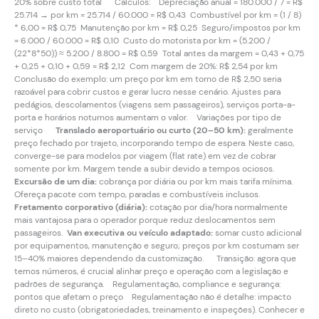
20% sobre custo total Cálculos: Depreciação anual = 180.000 / 7 = R$
25.714 → por km = 25.714 / 60.000 = R$ 0,43 Combustível por km = (1 / 8)
* 6,00 = R$ 0,75 Manutenção por km = R$ 0,25 Seguro/impostos por km
= 6.000 / 60.000 = R$ 0,10 Custo do motorista por km = (5.200 /
(22*8*50)) ≈ 5.200 / 8.800 = R$ 0,59 Total antes da margem = 0,43 + 0,75
+ 0,25 + 0,10 + 0,59 = R$ 2,12 Com margem de 20%: R$ 2,54 por km
Conclusão do exemplo: um preço por km em torno de R$ 2,50 seria
razoável para cobrir custos e gerar lucro nesse cenário. Ajustes para
pedágios, descolamentos (viagens sem passageiros), serviços porta-a-
porta e horários noturnos aumentam o valor. Variações por tipo de
serviço
Translado aeroportuário ou curto (20–50 km):
geralmente
preço fechado por trajeto, incorporando tempo de espera. Neste caso,
converge-se para modelos por viagem (flat rate) em vez de cobrar
somente por km. Margem tende a subir devido a tempos ociosos.
Excursão de um dia:
cobrança por diária ou por km mais tarifa mínima.
Ofereça pacote com tempo, paradas e combustíveis inclusos.
Fretamento corporativo (diária):
cotação por dia/hora normalmente
mais vantajosa para o operador porque reduz deslocamentos sem
passageiros.
Van executiva ou veículo adaptado:
somar custo adicional
por equipamentos, manutenção e seguro; preços por km costumam ser
15–40% maiores dependendo da customização. Transição: agora que
temos números, é crucial alinhar preço e operação com a legislação e
padrões de segurança. Regulamentação, compliance e segurança:
pontos que afetam o preço Regulamentação não é detalhe: impacto
direto no custo (obrigatoriedades, treinamento e inspeções). Conhecer e