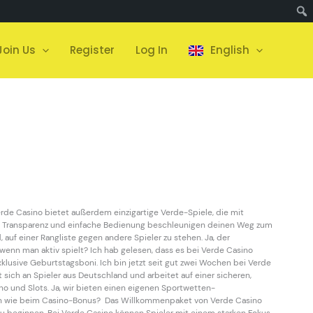
Join Us
Register
Log In
English
rde Casino bietet außerdem einzigartige Verde-Spiele, die mit
t. Transparenz und einfache Bedienung beschleunigen deinen Weg zum
uf einer Rangliste gegen andere Spieler zu stehen. Ja, der
enn man aktiv spielt? Ich hab gelesen, dass es bei Verde Casino
lusive Geburtstagsboni. Ich bin jetzt seit gut zwei Wochen bei Verde
sich an Spieler aus Deutschland und arbeitet auf einer sicheren,
ino und Slots. Ja, wir bieten einen eigenen Sportwetten-
en wie beim Casino-Bonus? Das Willkommenpaket von Verde Casino