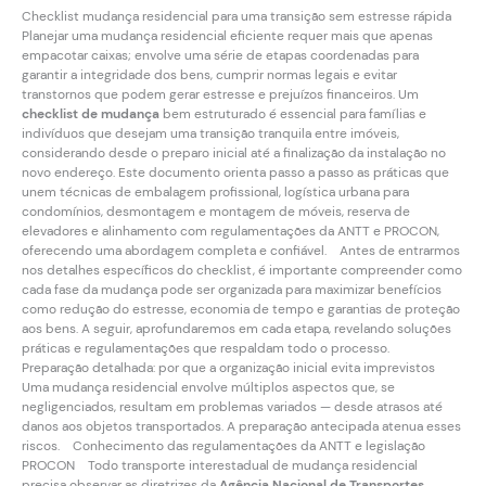
Checklist mudança residencial para uma transição sem estresse rápida
Planejar uma mudança residencial eficiente requer mais que apenas
empacotar caixas; envolve uma série de etapas coordenadas para
garantir a integridade dos bens, cumprir normas legais e evitar
transtornos que podem gerar estresse e prejuízos financeiros. Um
checklist de mudança
bem estruturado é essencial para famílias e
indivíduos que desejam uma transição tranquila entre imóveis,
considerando desde o preparo inicial até a finalização da instalação no
novo endereço. Este documento orienta passo a passo as práticas que
unem técnicas de embalagem profissional, logística urbana para
condomínios, desmontagem e montagem de móveis, reserva de
elevadores e alinhamento com regulamentações da ANTT e PROCON,
oferecendo uma abordagem completa e confiável. Antes de entrarmos
nos detalhes específicos do checklist, é importante compreender como
cada fase da mudança pode ser organizada para maximizar benefícios
como redução do estresse, economia de tempo e garantias de proteção
aos bens. A seguir, aprofundaremos em cada etapa, revelando soluções
práticas e regulamentações que respaldam todo o processo.
Preparação detalhada: por que a organização inicial evita imprevistos
Uma mudança residencial envolve múltiplos aspectos que, se
negligenciados, resultam em problemas variados — desde atrasos até
danos aos objetos transportados. A preparação antecipada atenua esses
riscos. Conhecimento das regulamentações da ANTT e legislação
PROCON Todo transporte interestadual de mudança residencial
precisa observar as diretrizes da
Agência Nacional de Transportes