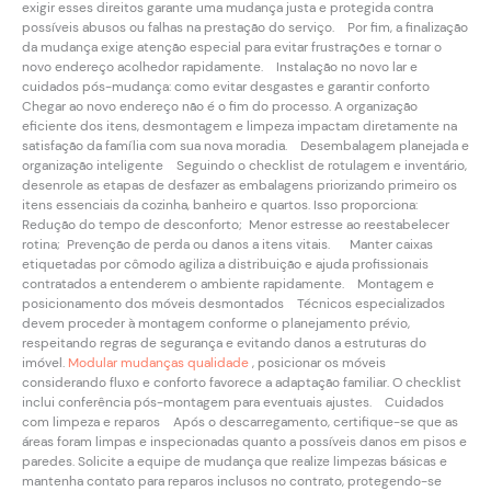
exigir esses direitos garante uma mudança justa e protegida contra
possíveis abusos ou falhas na prestação do serviço. Por fim, a finalização
da mudança exige atenção especial para evitar frustrações e tornar o
novo endereço acolhedor rapidamente. Instalação no novo lar e
cuidados pós-mudança: como evitar desgastes e garantir conforto
Chegar ao novo endereço não é o fim do processo. A organização
eficiente dos itens, desmontagem e limpeza impactam diretamente na
satisfação da família com sua nova moradia. Desembalagem planejada e
organização inteligente Seguindo o checklist de rotulagem e inventário,
desenrole as etapas de desfazer as embalagens priorizando primeiro os
itens essenciais da cozinha, banheiro e quartos. Isso proporciona:
Redução do tempo de desconforto; Menor estresse ao reestabelecer
rotina; Prevenção de perda ou danos a itens vitais. Manter caixas
etiquetadas por cômodo agiliza a distribuição e ajuda profissionais
contratados a entenderem o ambiente rapidamente. Montagem e
posicionamento dos móveis desmontados Técnicos especializados
devem proceder à montagem conforme o planejamento prévio,
respeitando regras de segurança e evitando danos a estruturas do
imóvel.
Modular mudanças qualidade
, posicionar os móveis
considerando fluxo e conforto favorece a adaptação familiar. O checklist
inclui conferência pós-montagem para eventuais ajustes. Cuidados
com limpeza e reparos Após o descarregamento, certifique-se que as
áreas foram limpas e inspecionadas quanto a possíveis danos em pisos e
paredes. Solicite a equipe de mudança que realize limpezas básicas e
mantenha contato para reparos inclusos no contrato, protegendo-se