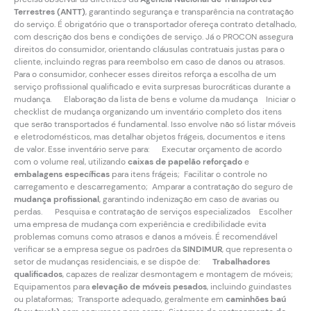
Terrestres (ANTT)
, garantindo segurança e transparência na contratação
do serviço. É obrigatório que o transportador ofereça contrato detalhado,
com descrição dos bens e condições de serviço. Já o PROCON assegura
direitos do consumidor, orientando cláusulas contratuais justas para o
cliente, incluindo regras para reembolso em caso de danos ou atrasos.
Para o consumidor, conhecer esses direitos reforça a escolha de um
serviço profissional qualificado e evita surpresas burocráticas durante a
mudança. Elaboração da lista de bens e volume da mudança Iniciar o
checklist de mudança organizando um inventário completo dos itens
que serão transportados é fundamental. Isso envolve não só listar móveis
e eletrodomésticos, mas detalhar objetos frágeis, documentos e itens
de valor. Esse inventário serve para: Executar orçamento de acordo
com o volume real, utilizando
caixas de papelão reforçado
e
embalagens específicas
para itens frágeis; Facilitar o controle no
carregamento e descarregamento; Amparar a contratação do seguro de
mudança profissional
, garantindo indenização em caso de avarias ou
perdas. Pesquisa e contratação de serviços especializados Escolher
uma empresa de mudança com experiência e credibilidade evita
problemas comuns como atrasos e danos a móveis. É recomendável
verificar se a empresa segue os padrões da
SINDIMUR
, que representa o
setor de mudanças residenciais, e se dispõe de:
Trabalhadores
qualificados
, capazes de realizar desmontagem e montagem de móveis;
Equipamentos para
elevação de móveis pesados
, incluindo guindastes
ou plataformas; Transporte adequado, geralmente em
caminhões baú