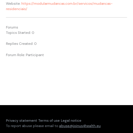
Website:
https://modularmudancas.com.br/servicos/mudancas-
residenciais/
Forums
Topics Started: 0
Replies Created: 0
Forum Role: Participant
Privacy statement
Terms of use
Legal notice
To report abuse please email to
abuse@joinus4health.eu