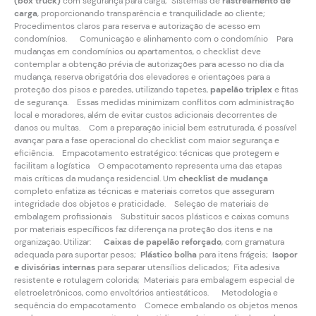
(box truck)
com segurança para carga; Sistemas de
rastreamento de
carga
, proporcionando transparência e tranquilidade ao cliente;
Procedimentos claros para reserva e autorização de acesso em
condomínios. Comunicação e alinhamento com o condomínio Para
mudanças em condomínios ou apartamentos, o checklist deve
contemplar a obtenção prévia de autorizações para acesso no dia da
mudança, reserva obrigatória dos elevadores e orientações para a
proteção dos pisos e paredes, utilizando tapetes,
papelão triplex
e fitas
de segurança. Essas medidas minimizam conflitos com administração
local e moradores, além de evitar custos adicionais decorrentes de
danos ou multas. Com a preparação inicial bem estruturada, é possível
avançar para a fase operacional do checklist com maior segurança e
eficiência. Empacotamento estratégico: técnicas que protegem e
facilitam a logística O empacotamento representa uma das etapas
mais críticas da mudança residencial. Um
checklist de mudança
completo enfatiza as técnicas e materiais corretos que asseguram
integridade dos objetos e praticidade. Seleção de materiais de
embalagem profissionais Substituir sacos plásticos e caixas comuns
por materiais específicos faz diferença na proteção dos itens e na
organização. Utilizar:
Caixas de papelão reforçado
, com gramatura
adequada para suportar pesos;
Plástico bolha
para itens frágeis;
Isopor
e divisórias internas
para separar utensílios delicados; Fita adesiva
resistente e rotulagem colorida; Materiais para embalagem especial de
eletroeletrônicos, como envoltórios antiestáticos. Metodologia e
sequência do empacotamento Comece embalando os objetos menos