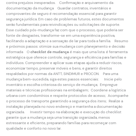
contra prejuízos inesperados. Confirmação e arquivamento da
documentação da mudança Guardar contratos, inventários e
comprovantes de seguro é recomendação essencial para garantir
segurança jurídica. Em caso de problemas futuros, estes documentos
serão fundamentais para reivindicações ou solicitações de suporte.
Esse cuidado pós-mudança faz com que o processo, que poderia ser
fonte de desgastes, transforme-se em uma experiência positiva,
facilitando a adaptação e a sensação de lar para toda a família. Resumo
e próximos passos: otimize sua mudança com planejamento e decisão
informada O
checklist de mudança
é mais que uma lista: é ferramenta
estratégica que oferece controle, segurança e eficiência para famílias e
indivíduos. Compreender e aplicar suas etapas ajuda a reduzir riscos,
economizar tempo, preservar móveis e bens, e garantir direitos
respaldados por normas da ANTT, SINDIMUR e PROCON. Para uma
mudança bem-sucedida, siga estes passos essenciais: Inicie pelo
inventário e escolha criteriosa do serviço de mudança; Empregue
materiais e técnicas profissionais na embalagem; Coordene a logística
urbana com condomínios e respeite protocolos de acesso; Acompanhe
o processo de transporte garantindo a segurança dos itens; Realize a
instalação planejada no novo endereço e mantenha a documentação
organizada. Investir tempo na elaboração e execução do checklist
garante que a mudança seja uma transição organizada, menos
estressante e eficiente, preparando famílias para recomeçar com
qualidade e conforto no novo lar.