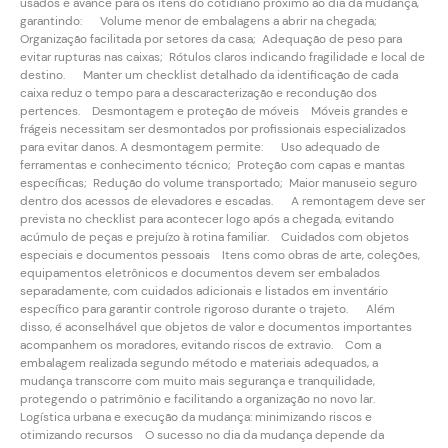
usados e avance para os itens do cotidiano próximo ao dia da mudança,
garantindo: Volume menor de embalagens a abrir na chegada;
Organização facilitada por setores da casa; Adequação de peso para
evitar rupturas nas caixas; Rótulos claros indicando fragilidade e local de
destino. Manter um checklist detalhado da identificação de cada
caixa reduz o tempo para a descaracterização e recondução dos
pertences. Desmontagem e proteção de móveis Móveis grandes e
frágeis necessitam ser desmontados por profissionais especializados
para evitar danos. A desmontagem permite: Uso adequado de
ferramentas e conhecimento técnico; Proteção com capas e mantas
específicas; Redução do volume transportado; Maior manuseio seguro
dentro dos acessos de elevadores e escadas. A remontagem deve ser
prevista no checklist para acontecer logo após a chegada, evitando
acúmulo de peças e prejuízo à rotina familiar. Cuidados com objetos
especiais e documentos pessoais Itens como obras de arte, coleções,
equipamentos eletrônicos e documentos devem ser embalados
separadamente, com cuidados adicionais e listados em inventário
específico para garantir controle rigoroso durante o trajeto. Além
disso, é aconselhável que objetos de valor e documentos importantes
acompanhem os moradores, evitando riscos de extravio. Com a
embalagem realizada segundo método e materiais adequados, a
mudança transcorre com muito mais segurança e tranquilidade,
protegendo o patrimônio e facilitando a organização no novo lar.
Logística urbana e execução da mudança: minimizando riscos e
otimizando recursos O sucesso no dia da mudança depende da