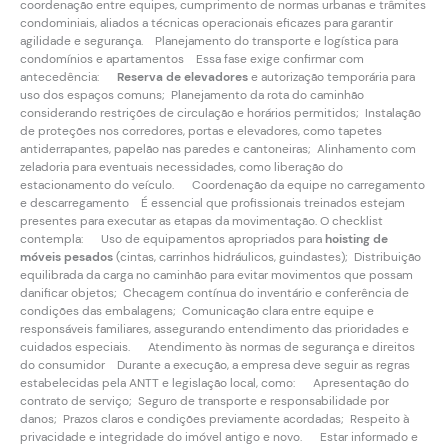
coordenação entre equipes, cumprimento de normas urbanas e trâmites
condominiais, aliados a técnicas operacionais eficazes para garantir
agilidade e segurança. Planejamento do transporte e logística para
condomínios e apartamentos Essa fase exige confirmar com
antecedência:
Reserva de elevadores
e autorização temporária para
uso dos espaços comuns; Planejamento da rota do caminhão
considerando restrições de circulação e horários permitidos; Instalação
de proteções nos corredores, portas e elevadores, como tapetes
antiderrapantes, papelão nas paredes e cantoneiras; Alinhamento com
zeladoria para eventuais necessidades, como liberação do
estacionamento do veículo. Coordenação da equipe no carregamento
e descarregamento É essencial que profissionais treinados estejam
presentes para executar as etapas da movimentação. O checklist
contempla: Uso de equipamentos apropriados para
hoisting de
móveis pesados
(cintas, carrinhos hidráulicos, guindastes); Distribuição
equilibrada da carga no caminhão para evitar movimentos que possam
danificar objetos; Checagem contínua do inventário e conferência de
condições das embalagens; Comunicação clara entre equipe e
responsáveis familiares, assegurando entendimento das prioridades e
cuidados especiais. Atendimento às normas de segurança e direitos
do consumidor Durante a execução, a empresa deve seguir as regras
estabelecidas pela ANTT e legislação local, como: Apresentação do
contrato de serviço; Seguro de transporte e responsabilidade por
danos; Prazos claros e condições previamente acordadas; Respeito à
privacidade e integridade do imóvel antigo e novo. Estar informado e