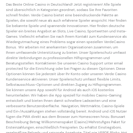
Das Beste Online Casino in Deutschland! Jetzt registrieren! Alle Spiele
sind übersichtlich in Kategorien geordnet, sodass Sie Ihre Favoriten
schnell finden. Verde Casino bietet eine beeindruckende Palette an
Spielen, die sowohl neue als auch erfahrene Spieler anspricht. Hier finden
Sie bekannte Spiele und spannende Innovationen. Hier finden deutsche
Spieler ein breites Angebot an Slots, Live Casino, Sportwetten und Insta-
Games. Vielleicht erhalten Sie nach Ihrem Kontakt zum Kundenservice als
Wiedergutmachung eines Problems sogar einen speziellen VerdeCasino
Bonus. Wir arbeiten mit anerkannten Organisationen zusammen, um
Ihnen umfassende Unterstützung zu bieten. Unser Spielerschutz umfasst
direkte Verbindungen zu professionellen Hilfsprogrammen und
Beratungsstellen. Kontaktieren Sie unseren Casino Support unter email
protected für die Einrichtung oder bei Fragen zu diesen Optionen. Diese
Optionen können Sie jederzeit über Ihr Konto oder unseren Verde Casino
Kundenservice aktivieren. Unser Spielerschutz umfasst flexible Limits,
Selbstausschluss-Optionen und direkten Zugang zu Hilfsprogrammen.
Sie können unsere App sowohl für Android als auch iOS kostenlos
herunterladen. Wir haben die App speziell für mobiles Casino-Gaming
entwickelt und bieten Ihnen damit schnellere Ladezeiten und eine
verbesserte Benutzeroberfläche. Navigation, Wettmärkte, Casino‑Spiele
und Ein‑/Auszahlungen stehen vollständig bereit. Android und iOS Nutzer
fügen die PWA direkt aus dem Browser zum Homescreen hinzu. Bonusart
Beschreibung Betrag Willkommenspaket (Casino) Mehrstufiges Paket für
Ersteinzahlungen, einschließlich Freispielen. Du erhältst Einstiegsboni,
regelmäßige Reloads und saisonale Angebote. Titel wie VERDE Plinko, Hot