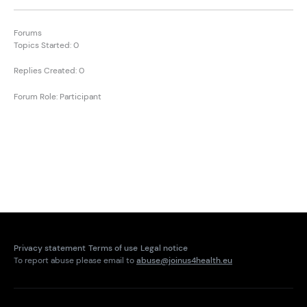
Forums
Topics Started: 0
Replies Created: 0
Forum Role: Participant
Privacy statement
Terms of use
Legal notice
To report abuse please email to
abuse@joinus4health.eu