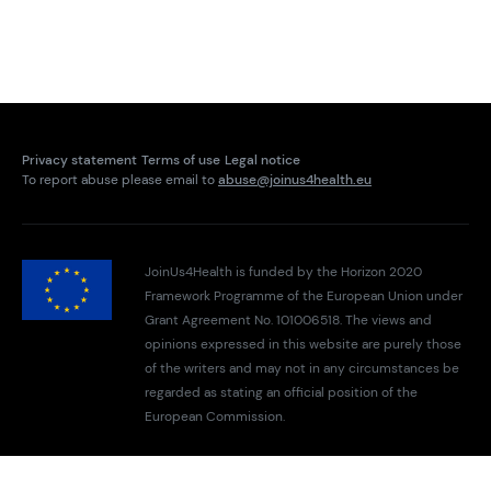
Privacy statement
Terms of use
Legal notice
To report abuse please email to
abuse@joinus4health.eu
JoinUs4Health is funded by the Horizon 2020
Framework Programme of the European Union under
Grant Agreement No. 101006518. The views and
opinions expressed in this website are purely those
of the writers and may not in any circumstances be
regarded as stating an official position of the
European Commission.