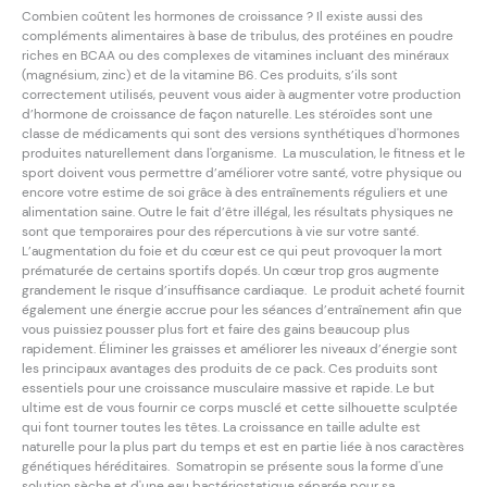
Combien coûtent les hormones de croissance ? Il existe aussi des
compléments alimentaires à base de tribulus, des protéines en poudre
riches en BCAA ou des complexes de vitamines incluant des minéraux
(magnésium, zinc) et de la vitamine B6. Ces produits, s’ils sont
correctement utilisés, peuvent vous aider à augmenter votre production
d’hormone de croissance de façon naturelle. Les stéroïdes sont une
classe de médicaments qui sont des versions synthétiques d'hormones
produites naturellement dans l'organisme. La musculation, le fitness et le
sport doivent vous permettre d’améliorer votre santé, votre physique ou
encore votre estime de soi grâce à des entraînements réguliers et une
alimentation saine. Outre le fait d’être illégal, les résultats physiques ne
sont que temporaires pour des répercutions à vie sur votre santé.
L’augmentation du foie et du cœur est ce qui peut provoquer la mort
prématurée de certains sportifs dopés. Un cœur trop gros augmente
grandement le risque d’insuffisance cardiaque. Le produit acheté fournit
également une énergie accrue pour les séances d’entraînement afin que
vous puissiez pousser plus fort et faire des gains beaucoup plus
rapidement. Éliminer les graisses et améliorer les niveaux d’énergie sont
les principaux avantages des produits de ce pack. Ces produits sont
essentiels pour une croissance musculaire massive et rapide. Le but
ultime est de vous fournir ce corps musclé et cette silhouette sculptée
qui font tourner toutes les têtes. La croissance en taille adulte est
naturelle pour la plus part du temps et est en partie liée à nos caractères
génétiques héréditaires. Somatropin se présente sous la forme d'une
solution sèche et d'une eau bactériostatique séparée pour sa