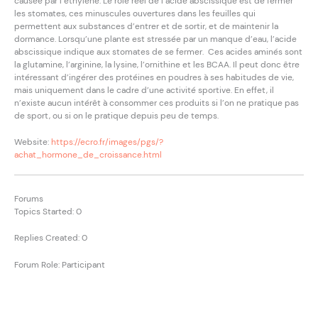
causée par l’éthylène. Le rôle réel de l’acide abscissique est de fermer
les stomates, ces minuscules ouvertures dans les feuilles qui
permettent aux substances d’entrer et de sortir, et de maintenir la
dormance. Lorsqu’une plante est stressée par un manque d’eau, l’acide
abscissique indique aux stomates de se fermer. Ces acides aminés sont
la glutamine, l’arginine, la lysine, l’ornithine et les BCAA. Il peut donc être
intéressant d’ingérer des protéines en poudres à ses habitudes de vie,
mais uniquement dans le cadre d’une activité sportive. En effet, il
n’existe aucun intérêt à consommer ces produits si l’on ne pratique pas
de sport, ou si on le pratique depuis peu de temps.
Website:
https://ecro.fr/images/pgs/?
achat_hormone_de_croissance.html
Forums
Topics Started: 0
Replies Created: 0
Forum Role: Participant