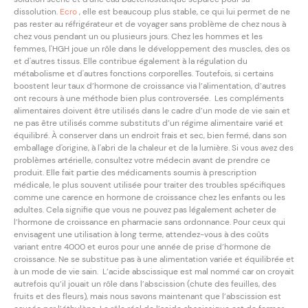
dissolution.
Ecro
, elle est beaucoup plus stable, ce qui lui permet de ne
pas rester au réfrigérateur et de voyager sans problème de chez nous à
chez vous pendant un ou plusieurs jours. Chez les hommes et les
femmes, l'HGH joue un rôle dans le développement des muscles, des os
et d'autres tissus. Elle contribue également à la régulation du
métabolisme et d'autres fonctions corporelles. Toutefois, si certains
boostent leur taux d’hormone de croissance via l’alimentation, d’autres
ont recours à une méthode bien plus controversée. Les compléments
alimentaires doivent être utilisés dans le cadre d’un mode de vie sain et
ne pas être utilisés comme substituts d’un régime alimentaire varié et
équilibré. À conserver dans un endroit frais et sec, bien fermé, dans son
emballage d'origine, à l'abri de la chaleur et de la lumière. Si vous avez des
problèmes artérielle, consultez votre médecin avant de prendre ce
produit. Elle fait partie des médicaments soumis à prescription
médicale, le plus souvent utilisée pour traiter des troubles spécifiques
comme une carence en hormone de croissance chez les enfants ou les
adultes. Cela signifie que vous ne pouvez pas légalement acheter de
l’hormone de croissance en pharmacie sans ordonnance. Pour ceux qui
envisagent une utilisation à long terme, attendez-vous à des coûts
variant entre 4000 et euros pour une année de prise d’hormone de
croissance. Ne se substitue pas à une alimentation variée et équilibrée et
à un mode de vie sain. L’acide abscissique est mal nommé car on croyait
autrefois qu’il jouait un rôle dans l’abscission (chute des feuilles, des
fruits et des fleurs), mais nous savons maintenant que l’abscission est