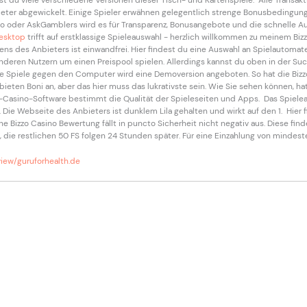
dest du viele verschiedene Versionen dieser Tisch- und Kartenspiele. Alle Transak
bieter abgewickelt. Einige Spieler erwähnen gelegentlich strenge Bonusbedingun
o oder AskGamblers wird es für Transparenz, Bonusangebote und die schnelle Ausz
Desktop
trifft auf erstklassige Spieleauswahl - herzlich willkommen zu meinem Bi
ens des Anbieters ist einwandfrei. Hier findest du eine Auswahl an Spielautomate
deren Nutzern um einen Preispool spielen. Allerdings kannst du oben in der Such
lle Spiele gegen den Computer wird eine Demoversion angeboten. So hat die Biz
ieten Boni an, aber das hier muss das lukrativste sein. Wie Sie sehen können, ha
e-Casino-Software bestimmt die Qualität der Spieleseiten und Apps. Das Spiel
. Die Webseite des Anbieters ist dunklem Lila gehalten und wirkt auf den 1. Hier 
Bizzo Casino Bewertung fällt in puncto Sicherheit nicht negativ aus. Diese finde
g, die restlichen 50 FS folgen 24 Stunden später. Für eine Einzahlung von mindes
view/guruforhealth.de