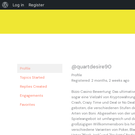
About
Log in
Register
Skip
WordPress
to
content
@quartdesire90
Profile
Profile
Topics Started
Registered: 2 months, 2 weeks ago
Replies Created
Bizzo Casino Bewertung: Das ultimative
Engagements
sogar eine Vielzahl von Kryptowährun
Crash, Crazy Time und Deal or No Deal
Favorites
geboten, die verschiedenen Stufen d
Arten von Boni. Abgesehen von der um
Spieleangebot ist umfangreich und da
großzügigen Willkommensboni bis hin
verschiedene Varianten von Poker, Bla