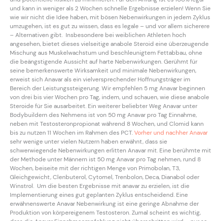
und kann in weniger als 2 Wochen schnelle Ergebnisse erzielen! Wenn Sie
wie wir nicht die Idee haben, mit bösen Nebenwirkungen in jedem Zyklus
umzugehen, ist es gut zu wissen, dass es legale – und vor allem sicherere
– Alternativen gibt. Insbesondere bei weiblichen Athleten hoch
angesehen, bietet dieses vielseitige anabole Steroid eine überzeugende
Mischung aus Muskelwachstum und beschleunigtem Fettabbau, ohne
die beängstigende Aussicht auf harte Nebenwirkungen. Gerühmt für
seine bemerkenswerte Wirksamkeit und minimale Nebenwirkungen,
erweist sich Anavar als ein vielversprechender Hoffnungsträger im
Bereich der Leistungssteigerung. Wir empfehlen 5 mg Anavar beginnen
von drei bis vier Wochen pro Tag, indem, und schauen, wie diese anabole
Steroide für Sie ausarbeitet. Ein weiterer beliebter Weg Anavar unter
Bodybuildern des Nehmens ist von 50 mg Anavar pro Tag Einnahme,
neben mit Testosteronpropionat während 8 Wochen, und Clomid kann
bis zu nutzen 11 Wochen im Rahmen des PCT.
Vorher und nachher Anavar
sehr wenige unter vielen Nutzern haben erwähnt, dass sie
schwerwiegende Nebenwirkungen erlitten Anavar mit. Eine berühmte mit
der Methode unter Männern ist 50 mg Anavar pro Tag nehmen, rund 8
Wochen, beiseite mit der richtigen Menge von Primobolan, T3,
Gleichgewicht, Clenbuterol, Cytomel, Trenbolon, Deca, Dianabol oder
Winstrol. Um die besten Ergebnisse mit anavar zu erzielen, ist die
Implementierung eines gut geplanten Zyklus entscheidend. Eine
erwähnenswerte Anavar Nebenwirkung ist eine geringe Abnahme der
Produktion von körpereigenem Testosteron. Zumal scheint es wichtig,