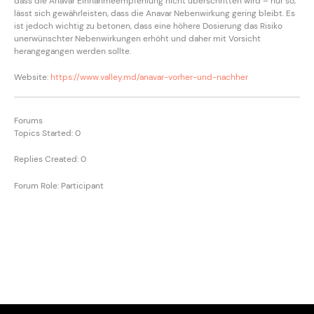
dass die Anavar Einnahmeempfehlung nicht überschritten wird – nur so,
lässt sich gewährleisten, dass die Anavar Nebenwirkung gering bleibt. Es
ist jedoch wichtig zu betonen, dass eine höhere Dosierung das Risiko
unerwünschter Nebenwirkungen erhöht und daher mit Vorsicht
herangegangen werden sollte.
Website:
https://www.valley.md/anavar-vorher-und-nachher
Forums
Topics Started: 0
Replies Created: 0
Forum Role: Participant