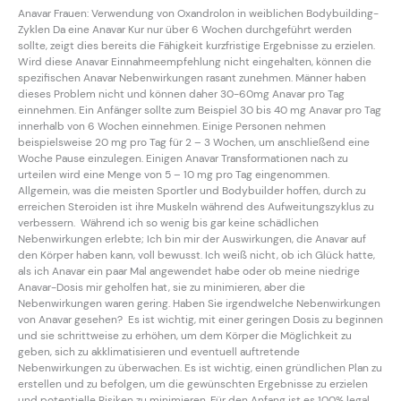
Anavar Frauen: Verwendung von Oxandrolon in weiblichen Bodybuilding-
Zyklen Da eine Anavar Kur nur über 6 Wochen durchgeführt werden
sollte, zeigt dies bereits die Fähigkeit kurzfristige Ergebnisse zu erzielen.
Wird diese Anavar Einnahmeempfehlung nicht eingehalten, können die
spezifischen Anavar Nebenwirkungen rasant zunehmen. Männer haben
dieses Problem nicht und können daher 30-60mg Anavar pro Tag
einnehmen. Ein Anfänger sollte zum Beispiel 30 bis 40 mg Anavar pro Tag
innerhalb von 6 Wochen einnehmen. Einige Personen nehmen
beispielsweise 20 mg pro Tag für 2 – 3 Wochen, um anschließend eine
Woche Pause einzulegen. Einigen Anavar Transformationen nach zu
urteilen wird eine Menge von 5 – 10 mg pro Tag eingenommen.
Allgemein, was die meisten Sportler und Bodybuilder hoffen, durch zu
erreichen Steroiden ist ihre Muskeln während des Aufweitungszyklus zu
verbessern. Während ich so wenig bis gar keine schädlichen
Nebenwirkungen erlebte; Ich bin mir der Auswirkungen, die Anavar auf
den Körper haben kann, voll bewusst. Ich weiß nicht, ob ich Glück hatte,
als ich Anavar ein paar Mal angewendet habe oder ob meine niedrige
Anavar-Dosis mir geholfen hat, sie zu minimieren, aber die
Nebenwirkungen waren gering. Haben Sie irgendwelche Nebenwirkungen
von Anavar gesehen? Es ist wichtig, mit einer geringen Dosis zu beginnen
und sie schrittweise zu erhöhen, um dem Körper die Möglichkeit zu
geben, sich zu akklimatisieren und eventuell auftretende
Nebenwirkungen zu überwachen. Es ist wichtig, einen gründlichen Plan zu
erstellen und zu befolgen, um die gewünschten Ergebnisse zu erzielen
und potentielle Risiken zu minimieren. Für den Anfang ist es 100% legal