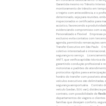
em constante deslocamento. O serviço
Garantida mesmo no Trânsito Intenso 
monitoramento de trânsito em tempo 
o trajeto com antecedência, e o profi
determinado, seja para reuniões, e
inspecionados e certificados para ma
acústico, favorecendo a produtividad
evidenciando compromisso com a segur
Personalizado e Flexível Empresas 
exclusivo evita contatos com terceiro
agenda, permitindo remarcações sem 
Transfer Executivo em São Paulo O tr
coletivo interestadual e internaciona
segurança no serviço. Licenciamento 
ANTT, que verifica aptidão técnica da
garantindo condução profissional e re
motoristas e padrões de atendimento
protocolos rígidos para a antecipaçã
horário do transfer com possíveis atr
veículos executivos são delimitadas, 
segurança aeroportuária. Contrato de
veículo (sedan, SUV, van), distância 
contrato, com possibilidade de
flexib
departamentos de viagens e clientes f
famílias que desejam conforto, segur