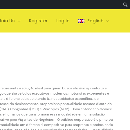
Join Us
Register
Log In
English
representa a solução ideal para quem busca eficiência, conforto e
iço que alia veículos executivos modernos, motoristas experientes e
ência diferenciada que atende às necessidades específicas do
estresse do deslocamento, proporciona pontualidade mesmo diante do
s (GRU), Congonhas (CGH) e Viracopos (VCP). Para entender o alcance
órios e humanos que transformam essa modalidade em uma solução
tivo para Viajantes de Negócios O público corporativo é o principal
a modalidade um diferencial competitivo para empresas e profissionais