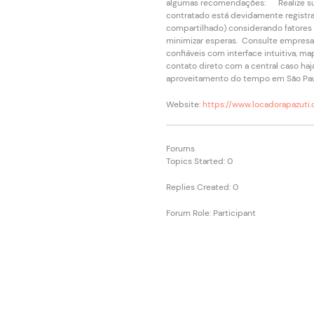
algumas recomendações: Realize s
contratado está devidamente registr
compartilhado) considerando fatores 
minimizar esperas. Consulte empresa
confiáveis com interface intuitiva, 
contato direto com a central caso haj
aproveitamento do tempo em São Pa
Website:
https://www.locadorapazuti.
Forums
Topics Started: 0
Replies Created: 0
Forum Role: Participant