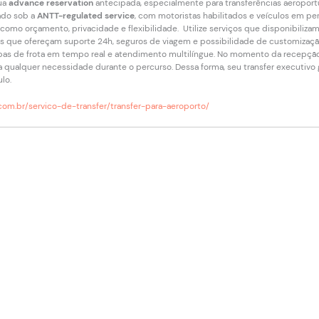
ua
advance reservation
antecipada, especialmente para transferências aeroportu
ado sob a
ANTT-regulated service
, com motoristas habilitados e veículos em per
como orçamento, privacidade e flexibilidade. Utilize serviços que disponibiliza
s que ofereçam suporte 24h, seguros de viagem e possibilidade de customizaçã
mapas de frota em tempo real e atendimento multilíngue. No momento da recepçã
a qualquer necessidade durante o percurso. Dessa forma, seu transfer executivo
ulo.
com.br/servico-de-transfer/transfer-para-aeroporto/