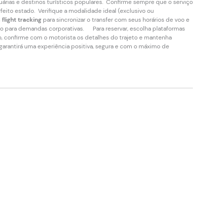
árias e destinos turísticos populares. Confirme sempre que o serviço
feito estado. Verifique a modalidade ideal (exclusivo ou
m
flight tracking
para sincronizar o transfer com seus horários de voo e
o para demandas corporativas. Para reservar, escolha plataformas
o, confirme com o motorista os detalhes do trajeto e mantenha
 garantirá uma experiência positiva, segura e com o máximo de