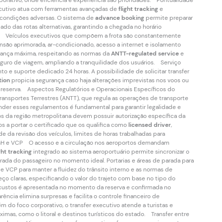
rativo, onde eficiência e experiência são prioridades. Pontualidade
ecutivo atua com ferramentas avançadas de
flight tracking
e
 condições adversas. O sistema de
advance booking
permite preparar
o das rotas alternativas, garantindo a chegada no horário
m Veículos executivos que compõem a frota são constantemente
são aprimorada, ar-condicionado, acesso a internet e isolamento
urança máxima, respeitando as normas da
ANTT-regulated service
e
guro de viagem, ampliando a tranquilidade dos usuários. Serviço
o e suporte dedicado 24 horas. A possibilidade de solicitar transfer
tion
propicia segurança caso haja alterações imprevistas nos voos ou
reserva. Aspectos Regulatórios e Operacionais Específicos do
ansportes Terrestres (ANTT), que regula as operações de transporte
ender esses regulamentos é fundamental para garantir legalidade e
s da região metropolitana devem possuir autorização específica da
s a portar o certificado que os qualifica como
licensed driver
,
e da revisão dos veículos, limites de horas trabalhadas para
 CGH e VCP O acesso e a circulação nos aeroportos demandam
ght tracking
integrado ao sistema aeroportuário permite sincronizar o
irada do passageiro no momento ideal. Portarias e áreas de parada para
e VCP para manter a fluidez do trânsito interno e as normas de
o claras, especificando o valor do trajeto com base no tipo do
de custos é apresentada no momento da reserva e confirmada no
cia elimina surpresas e facilita o controle financeiro de
 do foco corporativo, o transfer executivo atende a turistas e
mas, como o litoral e destinos turísticos do estado. Transfer entre