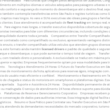
Personalizado Para turistas que chegam pelos aeroportos de Guarulhos, Congon
dimento em múltiplos idiomas e veículos adequados para paisagens urbanas e ro
ndo conforto e segurança do momento do desembarque até o destino final, seja 
ço também contempla transferências entre São Paulo e regiões turísticas como Sa
 em trajetos mais longos. As vans e SUVs executivas são ideais para grupos e famí
os clientes. Esse atendimento é acompanhado de
fleet tracking
em tempo real, r
 Para viagens mais longas, o transfer executivo disponibiliza cobertura de segu
ristas treinados para lidar com diferentes circunstâncias, incluindo condições c
tranquilidade durante toda a jornada. Comparativo entre Transfer Compartilhado
 ser contratado como compartilhado ou exclusivo, apresentando vantagens dist
s enxuto, o transfer compartilhado utiliza veículos que atendem grupos diverso
ia, este formato ainda mantém
licensed drivers
e padrão de qualidade e seguranç
arque e desembarque, o que pode aumentar o tempo total de viagem. Transfer E
, com traslado direto e personalizado. A exclusividade se traduz em máxima priva
 superior e rapidez. Empresas frequentemente optam por essa modalidade para t
ento. Tecnologia e Atendimento 24 Horas: O Futuro do Transfer Executivo em Sã
emas de monitoramento da frota, aplicativos para reservas ágeis, integração com AP
cia do usuário mais eficiente e confiável. Monitoramento e Rastreamento em
ado de chegada e status do motorista em smartphones e plataformas digitais. Esse
a apertada. Suporte e Assistência 24 Horas Disponibilidade permanente de ate
te ou madrugada. O serviço de atendimento 24 horas oferece suporte para dúvidas
te. Plataformas de Reserva e Gerenciamento Corporativo Empresas recebem pai
 conservação de dados para auditorias internas. Essa integração digital facilita 
gísticos. Resumo e Guia Prático para Contratar seu Transfer Executivo em São 
cia, atendendo às demandantes necessidades do mercado corporativo, turismo e fa