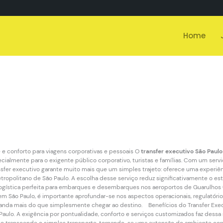
Home
e e conforto para viagens corporativas e pessoais O
transfer executivo São Paulo
ialmente para o exigente público corporativo, turistas e famílias. Com um serv
ansfer executivo garante muito mais que um simples trajeto: oferece uma experi
ropolitano de São Paulo. A escolha desse serviço reduz significativamente o 
 logística perfeita para embarques e desembarques nos aeroportos de Guarulho
o em São Paulo, é importante aprofundar-se nos aspectos operacionais, regulat
nda mais do que simplesmente chegar ao destino. Benefícios do Transfer Execu
Paulo. A exigência por pontualidade, conforto e serviços customizados faz dess