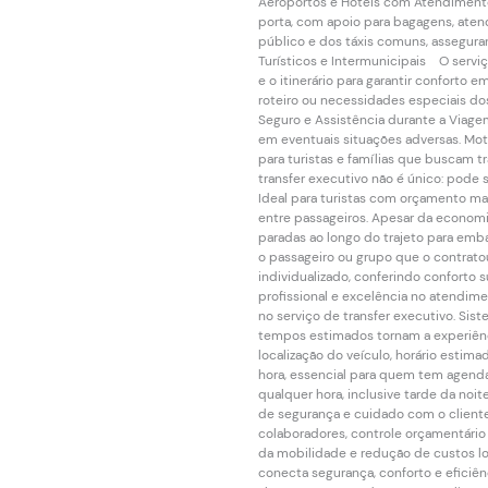
Aeroportos e Hotéis com Atendimento 
porta, com apoio para bagagens, aten
público e dos táxis comuns, assegura
Turísticos e Intermunicipais O servi
e o itinerário para garantir conforto
roteiro ou necessidades especiais d
Seguro e Assistência durante a Viagem
em eventuais situações adversas. Moto
para turistas e famílias que buscam 
transfer executivo não é único: pode
Ideal para turistas com orçamento mai
entre passageiros. Apesar da econom
paradas ao longo do trajeto para emb
o passageiro ou grupo que o contratou
individualizado, conferindo conforto
profissional e excelência no atendim
no serviço de transfer executivo. Sist
tempos estimados tornam a experiên
localização do veículo, horário estim
hora, essencial para quem tem agend
qualquer hora, inclusive tarde da noi
de segurança e cuidado com o clien
colaboradores, controle orçamentário e
da mobilidade e redução de custos lo
conecta segurança, conforto e eficiên