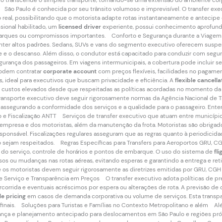
 transcende o simples transporte, tornando-se uma extensão do ambiente corpo
São Paulo é conhecida por seu trânsito volumoso e imprevisível. O transfer ex
real, possibilitando que o motorista adapte rotas instantaneamente e antecipe
ssional habilitado, um
licensed driver
experiente, possui conhecimento aprofundad
mbarques ou compromissos importantes. Conforto e Segurança durante a Viage
nter altos padrões. Sedans, SUVs e vans do segmento executivo oferecem suspen
e e o descanso. Além disso, o condutor está capacitado para conduzir com seg
ança dos passageiros. Em viagens intermunicipais, a cobertura pode incluir se
podem contratar
corporate account
com preços flexíveis, facilidades no pagament
s, ideal para executivos que buscam privacidade e eficiência. A
flexible cancella
custos elevados desde que respeitadas as políticas acordadas no momento da 
ansporte executivo deve seguir rigorosamente normas da Agência Nacional de Tr
l, assegurando a conformidade dos serviços e a qualidade para o passageiro. Ent
e Fiscalização ANTT Serviços de transfer executivo que atuam entre município
 empresa e dos motoristas, além da manutenção da frota. Motoristas são obrigado
sponsável. Fiscalizações regulares asseguram que as regras quanto à periodicidad
 sejam respeitados. Regras Específicas para Transfers para Aeroportos GRU,
o do serviço, controle de horários e pontos de embarque. O uso do sistema de
fli
asos ou mudanças nas rotas aéreas, evitando esperas e garantindo a entrega e ret
e os motoristas devem seguir rigorosamente as diretrizes emitidas por GRU, CGH 
 Serviço e Transparência em Preços O transfer executivo adota políticas de preç
percorrida e eventuais acréscimos por espera ou alterações de rota. A previsão 
le pricing
em casos de demanda corporativa ou volume de serviços. Esta transparên
inais. Soluções para Turistas e Famílias no Contexto Metropolitano e além Além
ança e planejamento antecipado para deslocamentos em São Paulo e regiões próxi