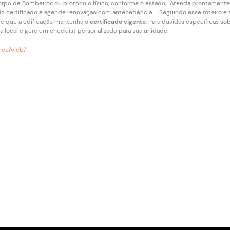
Corpo de Bombeiros ou protocolo físico, conforme o estado; Atenda prontament
do certificado e agende renovação com antecedência. Seguindo esse roteiro e tr
nte que a edificação mantenha o
certificado vigente
. Para dúvidas específicas so
ca local e gere um checklist personalizado para sua unidade.
ico/clcb/