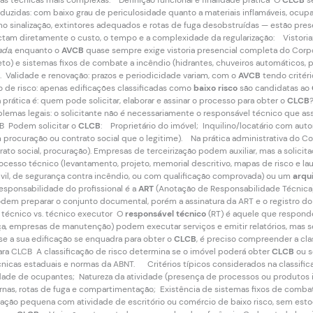
as técnicas mais complexas. Definição funcional e finalidade prática O
CLCB
se
reduzidas: com baixo grau de periculosidade quanto a materiais inflamáveis, oc
 sinalização, extintores adequados e rotas de fuga desobstruídas — estão pre
ctam diretamente o custo, o tempo e a complexidade da regularização: Vistori
cada
, enquanto o
AVCB
quase sempre exige vistoria presencial completa do Cor
o) e sistemas fixos de combate a incêndio (hidrantes, chuveiros automáticos, p
 Validade e renovação: prazos e periodicidade variam, com o
AVCB
tendo critér
o de risco: apenas edificações classificadas como
baixo risco
são candidatas ao
 prática é: quem pode solicitar, elaborar e assinar o processo para obter o
CLCB
blemas legais: o solicitante não é necessariamente o responsável técnico que assi
B Podem solicitar o
CLCB
: Proprietário do imóvel; Inquilino/locatário com aut
 procuração ou contrato social que o legitime). Na prática administrativa do
ato social, procuração). Empresas de terceirização podem auxiliar, mas a solici
ocesso técnico (levantamento, projeto, memorial descritivo, mapas de risco e lau
ivil, de segurança contra incêndio, ou com qualificação comprovada) ou um
arqu
esponsabilidade do profissional é a
ART
(Anotação de Responsabilidade Técnic
em preparar o conjunto documental, porém a assinatura da ART e o registro do p
técnico vs. técnico executor O
responsável técnico
(RT) é aquele que respond
a, empresas de manutenção) podem executar serviços e emitir relatórios, mas 
 se a sua edificação se enquadra para obter o
CLCB
, é preciso compreender a clas
para CLCB A classificação de risco determina se o imóvel poderá obter
CLCB
ou s
écnicas estaduais e normas da ABNT. Critérios típicos considerados na classific
ade de ocupantes; Natureza da atividade (presença de processos ou produtos i
nas, rotas de fuga e compartimentação; Existência de sistemas fixos de comba
ação pequena com atividade de escritório ou comércio de baixo risco, sem est