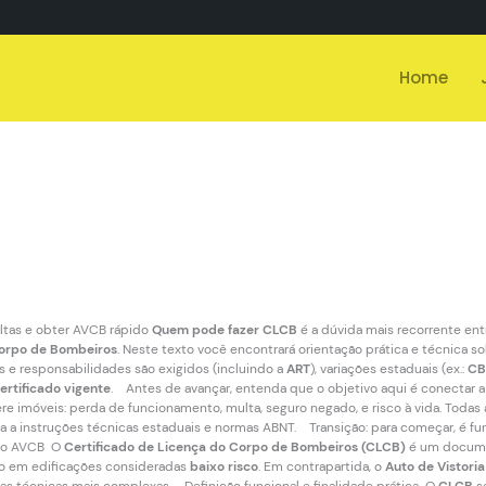
Home
ltas e obter AVCB rápido
Quem pode fazer CLCB
é a dúvida mais recorrente ent
orpo de Bombeiros
. Neste texto você encontrará orientação prática e técnica s
 e responsabilidades são exigidos (incluindo a
ART
), variações estaduais (ex.:
CB
ertificado vigente
. Antes de avançar, entenda que o objetivo aqui é conectar 
e imóveis: perda de funcionamento, multa, seguro negado, e risco à vida. Tod
ia a instruções técnicas estaduais e normas ABNT. Transição: para começar, é f
 do AVCB O
Certificado de Licença do Corpo de Bombeiros (CLCB)
é um docume
io em edificações consideradas
baixo risco
. Em contrapartida, o
Auto de Vistori