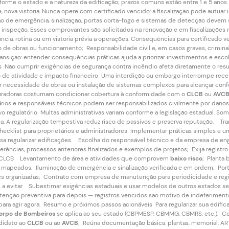
forme o estado e a natureza da edificação; prazos comuns estão entre 1 e 5 anos
 nova vistoria. Nunca opere com certificado vencido: a fiscalização pode aut
o de emergência, sinalização, portas corta-fogo e sistemas de detecção devem 
e inspeção. Esses comprovantes são solicitados na renovação e em fiscalizações
cia, rotina ou em vistoria prévia a operações. Consequências para certificado v
o de obras ou funcionamento; Responsabilidade civil e, em casos graves, crimin
sição: entender consequências práticas ajuda a priorizar investimentos e escol
Não cumprir exigências de segurança contra incêndio afeta diretamente o result
de atividade e impacto financeiro Uma interdição ou embargo interrompe recei
er necessidade de obras ou instalação de sistemas complexos para alcançar co
eguradoras costumam condicionar cobertura à conformidade com o
CLCB
ou
AVC
tários e responsáveis técnicos podem ser responsabilizados civilmente por dan
o regulatório Multas administrativas variam conforme a legislação estadual. So
 A regularização tempestiva reduz risco de passivos e preserva reputação. Trans
 checklist para proprietários e administradores Implementar práticas simples e
 regularizar edificações. Escolha do responsável técnico e da empresa de en
rências, processos anteriores finalizados e exemplos de projetos; Exija registr
r o CLCB Levantamento de área e atividades que comprovem
baixo risco
; Planta 
 mapeados; Iluminação de emergência e sinalização verificada e em ordem; Portas
s organizadas; Contrato com empresa de manutenção para periodicidade e regis
 evitar Subestimar exigências estaduais e usar modelos de outros estados s
tenção preventiva para depois — registros vencidos são motivo de indeferimento
ara agir agora. Resumo e próximos passos acionáveis Para regularizar sua edific
orpo de Bombeiros
se aplica ao seu estado (CBPMESP, CBMMG, CBMRS, etc.); C
ndidato ao
CLCB
ou ao
AVCB
; Reúna documentação básica: plantas, memorial, 