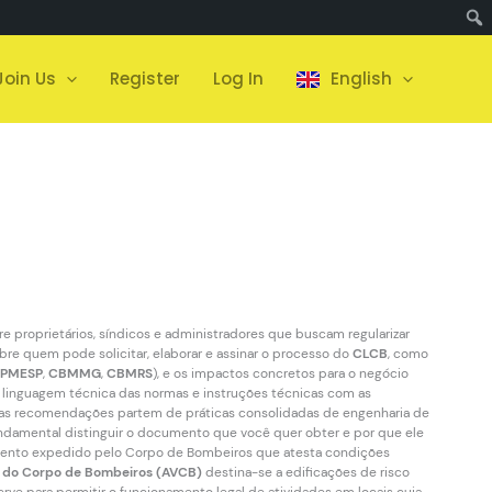
Join Us
Register
Log In
English
re proprietários, síndicos e administradores que buscam regularizar
obre quem pode solicitar, elaborar e assinar o processo do
CLCB
, como
PMESP
,
CBMMG
,
CBMRS
), e os impactos concretos para o negócio
a linguagem técnica das normas e instruções técnicas com as
as as recomendações partem de práticas consolidadas de engenharia de
undamental distinguir o documento que você quer obter e por que ele
nto expedido pelo Corpo de Bombeiros que atesta condições
a do Corpo de Bombeiros (AVCB)
destina-se a edificações de risco