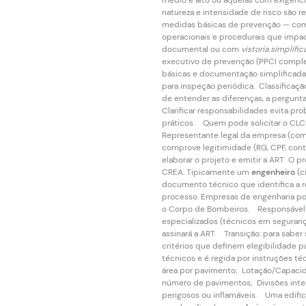
médio e alto ou aquelas com exigênci
natureza e intensidade de risco são 
medidas básicas de prevenção — como
operacionais e procedurais que impa
documental ou com
vistoria simplifi
executivo de prevenção (PPCI complet
básicas e documentação simplificada.
para inspeção periódica. Classificaçã
de entender as diferenças, a pergunta
Clarificar responsabilidades evita pro
práticos. Quem pode solicitar o CLC
Representante legal da empresa (com
comprove legitimidade (RG, CPF, contr
elaborar o projeto e emitir a ART O pr
CREA: Tipicamente um
engenheiro
(c
documento técnico que identifica a r
processo. Empresas de engenharia pod
o Corpo de Bombeiros. Responsável 
especializados (técnicos em seguranç
assinará a ART. Transição: para saber
critérios que definem elegibilidade 
técnicos e é regida por instruções t
área por pavimento; Lotação/Capacid
número de pavimentos; Divisões inter
perigosos ou inflamáveis. Uma edific