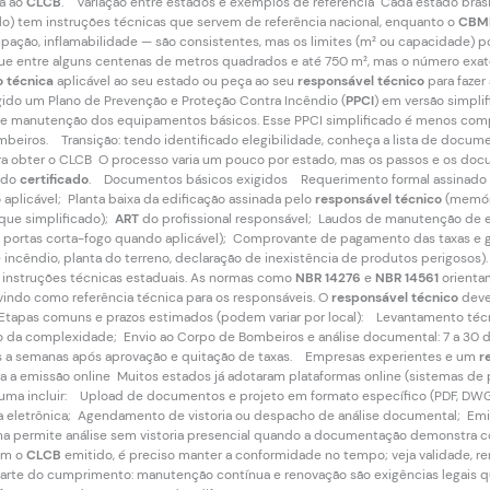
ta ao
CLCB
. Variação entre estados e exemplos de referência Cada estado brasi
lo) tem instruções técnicas que servem de referência nacional, enquanto o
CBM
ocupação, inflamabilidade — são consistentes, mas os limites (m² ou capacidade) 
ue entre alguns centenas de metros quadrados e até 750 m², mas o número exato 
o técnica
aplicável ao seu estado ou peça ao seu
responsável técnico
para fazer
igido um Plano de Prevenção e Proteção Contra Incêndio (
PPCI
) em versão simpli
de manutenção dos equipamentos básicos. Esse PPCI simplificado é menos comp
mbeiros. Transição: tendo identificado elegibilidade, conheça a lista de docum
a obter o CLCB O processo varia um pouco por estado, mas os passos e os docu
o do
certificado
. Documentos básicos exigidos Requerimento formal assinado p
aplicável; Planta baixa da edificação assinada pelo
responsável técnico
(memória
ue simplificado);
ART
do profissional responsável; Laudos de manutenção de e
s, portas corta-fogo quando aplicável); Comprovante de pagamento das taxas e
 de incêndio, planta do terreno, declaração de inexistência de produtos perigos
 instruções técnicas estaduais. As normas como
NBR 14276
e
NBR 14561
orientam
indo como referência técnica para os responsáveis. O
responsável técnico
deve
Etapas comuns e prazos estimados (podem variar por local): Levantamento técni
do da complexidade; Envio ao Corpo de Bombeiros e análise documental: 7 a 30
as a semanas após aprovação e quitação de taxas. Empresas experientes e um
r
 a emissão online Muitos estados já adotaram plataformas online (sistemas de
ostuma incluir: Upload de documentos e projeto em formato específico (PDF, DW
ia eletrônica; Agendamento de vistoria ou despacho de análise documental; Emi
a permite análise sem vistoria presencial quando a documentação demonstra co
com o
CLCB
emitido, é preciso manter a conformidade no tempo; veja validade, 
arte do cumprimento: manutenção contínua e renovação são exigências legais