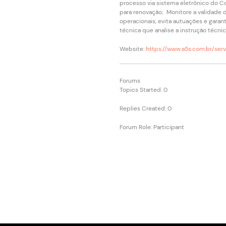
processo via sistema eletrônico do 
para renovação; Monitore a validade 
operacionais, evita autuações e gara
técnica que analise a instrução técni
Website:
https://www.a5s.com.br/serv
Forums
Topics Started: 0
Replies Created: 0
Forum Role: Participant