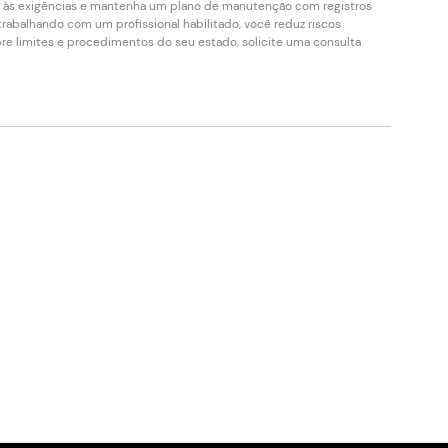
e às exigências e mantenha um plano de manutenção com registros
abalhando com um profissional habilitado, você reduz riscos
bre limites e procedimentos do seu estado, solicite uma consulta