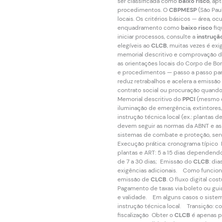
ser classificada como
baixo risco
, ap
procedimentos. O
CBPMESP
(São Pau
locais. Os critérios básicos — área, 
enquadramento como
baixo risco
fiq
iniciar processos, consulte a
instruçã
elegíveis ao
CLCB
, muitas vezes é ex
memorial descritivo e comprovação 
as orientações locais do Corpo de Bo
e procedimentos — passo a passo par
reduz retrabalhos e acelera a emissã
contrato social ou procuração quando 
Memorial descritivo do
PPCI
(mesmo q
iluminação de emergência, extintore
instrução técnica local (ex.: plantas
devem seguir as normas da ABNT e as
sistemas de combate e proteção, serv
Execução prática: cronograma típico 
plantas e ART: 5 a 15 dias dependen
de 7 a 30 dias; Emissão do
CLCB
: di
exigências adicionais. Como funciona
emissão de
CLCB
. O fluxo digital c
Pagamento de taxas via boleto ou gu
e validade. Em alguns casos o sistem
instrução técnica local. Transição: 
fiscalização Obter o
CLCB
é apenas p