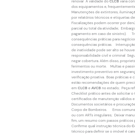
renovar A validade do
CLCB
varia con
dos equipamentos e, frequentemente,
Manutenções de extintores, iluminaçã
por relatórios técnicos e etiquetas d
Fiscalizações podem ocorrer por denún
parcial ou total da atividade; Embarg
pagamento em caso de sinistro). Tran
consequências práticas para negócios 
consequências práticas. Interrupção 
de inatividade pode ser alto se houv
responsabilidade civil e criminal S
negar cobertura. Além disso, proprie
ferimentos ou morte. Multas e passiv
investimento preventivo em segurança.
verificação proativa. Boas práticas e
estão recomendações de quem precisa
em
CLCB
e
AVCB
no estado; Peça refe
Checklist prático antes de solicita
certificados de manutenção válidos e
Documentos societários e procuraçõe
Corpo de Bombeiros. Erros comuns a
ou com ARTs irregulares; Deixar manu
fim, um resumo com passos práticos p
Confirme qual instrução técnica do
C
técnico para definir se o imóvel é ca