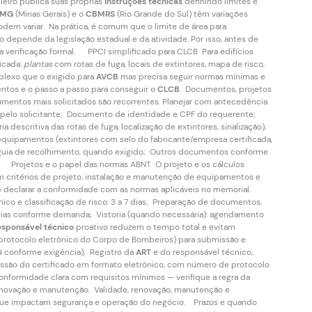
leiro publica suas próprias
instruções técnicas
definindo limites e
MG
(Minas Gerais) e o
CBMRS
(Rio Grande do Sul) têm variações
podem variar. Na prática, é comum que o limite de área para
depende da legislação estadual e da atividade. Por isso, antes de
 a verificação formal. PPCI simplificado para CLCB Para edifícios
ficada:
plantas
com rotas de fuga, locais de extintores, mapa de risco,
lexo que o exigido para
AVCB
mas precisa seguir normas mínimas e
entos e o passo a passo para conseguir o
CLCB
. Documentos, projetos
mentos mais solicitados são recorrentes. Planejar com antecedência
elo solicitante; Documento de identidade e CPF do requerente;
 descritiva das rotas de fuga, localização de extintores, sinalização);
quipamentos (extintores com selo do fabricante/empresa certificada,
 guia de recolhimento, quando exigido; Outros documentos conforme
os). Projetos e o papel das normas ABNT O projeto e os cálculos
 critérios de projeto, instalação e manutenção de equipamentos e
 declarar a conformidade com as normas aplicáveis no memorial.
co e classificação de risco: 3 a 7 dias; Preparação de documentos,
 dias conforme demanda; Vistoria (quando necessária): agendamento
esponsável técnico
proativo reduzem o tempo total e evitam
 protocolo eletrônico do Corpo de Bombeiros) para submissão e
G conforme exigência); Registro da
ART
e do responsável técnico;
ssão do certificado em formato eletrônico, com número de protocolo
nformidade clara com requisitos mínimos — verifique a regra da
renovação e manutenção. Validade, renovação, manutenção e
 que impactam segurança e operação do negócio. Prazos e quando