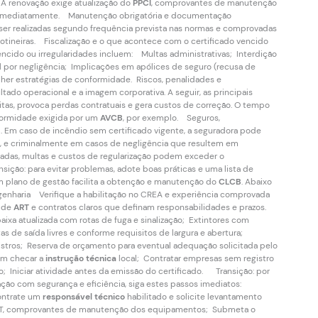
. A renovação exige atualização do
PPCI
, comprovantes de manutenção
uar imediatamente. Manutenção obrigatória e documentação
ser realizadas segundo frequência prevista nas normas e comprovadas
 rotineiras. Fiscalização e o que acontece com o certificado vencido
encido ou irregularidades incluem: Multas administrativas; Interdição
al por negligência; Implicações em apólices de seguro (recusa de
her estratégias de conformidade. Riscos, penalidades e
ado operacional e a imagem corporativa. A seguir, as principais
tas, provoca perdas contratuais e gera custos de correção. O tempo
nformidade exigida por um
AVCB
, por exemplo. Seguros,
B
. Em caso de incêndio sem certificado vigente, a seguradora pode
os, e criminalmente em casos de negligência que resultem em
madas, multas e custos de regularização podem exceder o
ição: para evitar problemas, adote boas práticas e uma lista de
 um plano de gestão facilita a obtenção e manutenção do
CLCB
. Abaixo
genharia Verifique a habilitação no CREA e experiência comprovada
o de
ART
e contratos claros que definam responsabilidades e prazos.
baixa atualizada com rotas de fuga e sinalização; Extintores com
 de saída livres e conforme requisitos de largura e abertura;
tros; Reserva de orçamento para eventual adequação solicitada pelo
em checar a
instrução técnica
local; Contratar empresas sem registro
; Iniciar atividade antes da emissão do certificado. Transição: por
ação com segurança e eficiência, siga estes passos imediatos:
ontrate um
responsável técnico
habilitado e solicite levantamento
ART, comprovantes de manutenção dos equipamentos; Submeta o