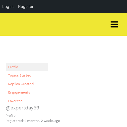
Log in
Register
Skip
to
content
Profile
Topics Started
Replies Created
Engagements
Favorites
@expertday59
Profile
Registered: 2 months, 2 weeks ago