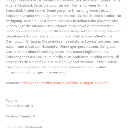
und gilt bundesweit anbieterübergreifend. JackpotPiraten betreibt eine
eigene Facebook Seite, die du unter dem Namen unserer Online
Spielothek finden kannst. Deine gesamte Einzahlung kannst du zum
Spielen in unserer Online Spielothek nutzen. Das Geld steht dir sofort zur
Verfügung, so wie du es aus der Spielbank in deiner Nähe gewohnt bist.
Zudem liegt die AuszahlungsquoteReturn to Player durchschnittlich
höher als in stationären Spielhallen. Bonusangebote für neue Spieler oder
bestehende Kunden stehen dir nur in den Online SpielhallenOnline
Casinos zur Verfügung. Diese müssen gesetzliche Sperrzeiten beachten,
zudem sind diese zum Beispiel an Feiertagen geschlossen. Der gratis
Casino Bonus ohne Einzahlung bietet eine super Möglichkeit, das
Spieleangebot der Online Spielhalle auszuprobieren. In solch einem Fall,
solltest du dich einfach direkt an den Support wenden. Es kann schon
mal passieren, dass du dich registrierst und dir der Bonus ohne
Einzahlung nicht gutgeschrieben wird.
Website:
https://de.trustpilot.com/review/der-wikinger-shop.de
Forums
Topics Started: 0
Replies Created: 0
Forum Role: Participant