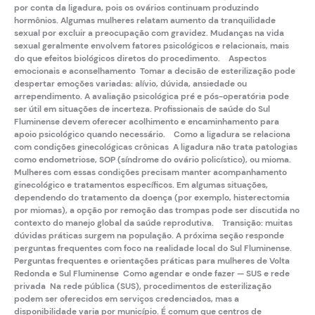
por conta da ligadura, pois os ovários continuam produzindo
hormônios. Algumas mulheres relatam aumento da tranquilidade
sexual por excluir a preocupação com gravidez. Mudanças na vida
sexual geralmente envolvem fatores psicológicos e relacionais, mais
do que efeitos biológicos diretos do procedimento. Aspectos
emocionais e aconselhamento Tomar a decisão de esterilização pode
despertar emoções variadas: alívio, dúvida, ansiedade ou
arrependimento. A avaliação psicológica pré e pós-operatória pode
ser útil em situações de incerteza. Profissionais de saúde do Sul
Fluminense devem oferecer acolhimento e encaminhamento para
apoio psicológico quando necessário. Como a ligadura se relaciona
com condições ginecológicas crônicas A ligadura não trata patologias
como
endometriose
,
SOP
(síndrome do ovário policístico), ou
mioma
.
Mulheres com essas condições precisam manter acompanhamento
ginecológico e tratamentos específicos. Em algumas situações,
dependendo do tratamento da doença (por exemplo, histerectomia
por miomas), a opção por remoção das trompas pode ser discutida no
contexto do manejo global da saúde reprodutiva. Transição: muitas
dúvidas práticas surgem na população. A próxima seção responde
perguntas frequentes com foco na realidade local do Sul Fluminense.
Perguntas frequentes e orientações práticas para mulheres de Volta
Redonda e Sul Fluminense Como agendar e onde fazer — SUS e rede
privada Na rede pública (SUS), procedimentos de esterilização
podem ser oferecidos em serviços credenciados, mas a
disponibilidade varia por município. É comum que centros de