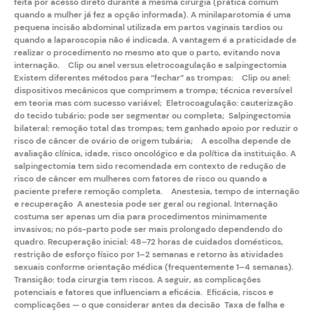
feita por acesso direto durante a mesma cirurgia (prática comum
quando a mulher já fez a opção informada). A
minilaparotomia
é uma
pequena incisão abdominal utilizada em partos vaginais tardios ou
quando a laparoscopia não é indicada. A vantagem é a praticidade de
realizar o procedimento no mesmo ato que o parto, evitando nova
internação. Clip ou anel versus eletrocoagulação e salpingectomia
Existem diferentes métodos para “fechar” as trompas:
Clip ou anel
:
dispositivos mecânicos que comprimem a trompa; técnica reversível
em teoria mas com sucesso variável;
Eletrocoagulação
: cauterização
do tecido tubário; pode ser segmentar ou completa;
Salpingectomia
bilateral
: remoção total das trompas; tem ganhado apoio por reduzir o
risco de câncer de ovário de origem tubária; A escolha depende de
avaliação clínica, idade, risco oncológico e da política da instituição. A
salpingectomia tem sido recomendada em contexto de redução de
risco de câncer em mulheres com fatores de risco ou quando a
paciente prefere remoção completa. Anestesia, tempo de internação
e recuperação A anestesia pode ser geral ou regional. Internação
costuma ser apenas um dia para procedimentos minimamente
invasivos; no pós-parto pode ser mais prolongado dependendo do
quadro. Recuperação inicial: 48–72 horas de cuidados domésticos,
restrição de esforço físico por 1–2 semanas e retorno às atividades
sexuais conforme orientação médica (frequentemente 1–4 semanas).
Transição: toda cirurgia tem riscos. A seguir, as complicações
potenciais e fatores que influenciam a eficácia. Eficácia, riscos e
complicações — o que considerar antes da decisão Taxa de falha e