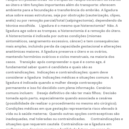
ao útero e têm funções importantes além do transporte: oferecem
ambiente para a fecundação e transferência do embrião. A ligadura
atua sobre essas estruturas, seja por obstrução (cauterização, clipes,
anéis) ou por remoção parcial/total (
salpingectomia
), dependendo da
técnica escolhida. Ligadura é o mesmo que histerectomia? Não. A
ligadura age sobre as trompas; a
histerectomia
é a remoção do útero.
A histerectomia é indicada por outras condições (miomas
sintomáticos, sangramento excessivo, câncer) e tem consequências
mais amplas, incluindo perda da capacidade gestacional e alterações
anatômicas maiores. A ligadura preserva o útero e os ovários,
mantendo hormônios ováricos e ciclos menstruais, na maioria dos
casos. Transição: após compreender o que é e como age, é
fundamental saber quem é candidata e quais são as
contraindicações. Indicações e contraindicações: quem deve
considerar a ligadura Indicações médicas e situações comuns A
ligadura é indicada quando a mulher deseja contracepção
permanente e isso foi decidido com plena informação. Cenários
comuns incluem: Desejo definitivo de não ter mais filhos; Decisão
tomada após parto, especialmente quando associada a cesárea
(possibilidade de realizar o procedimento no mesmo ato cirúrgico);
Condições médicas em que gestação representaria risco elevado à
vida ou à saúde materna; Quando outras opções contraceptivas são
inadequadas, mal toleradas ou contraindicadas. Contraindicações e
situações que requerem cautela Contraindica-se a ligadura em