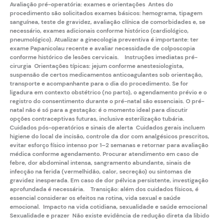
Avaliação pré-operatória: exames e orientações Antes do
procedimento são solicitados exames básicos: hemograma, tipagem
sanguínea, teste de gravidez, avaliação clínica de comorbidades e, se
necessário, exames adicionais conforme histórico (cardiológico,
pneumológico). Atualizar a
ginecologia preventiva
é importante: ter
exame
Papanicolau
recente e avaliar necessidade de
colposcopia
conforme histórico de lesões cervicais. Instruções imediatas pré-
cirurgia Orientações típicas: jejum conforme anestesiologista,
suspensão de certos medicamentos anticoagulantes sob orientação,
transporte e acompanhante para o dia do procedimento. Se for
ligadura em contexto obstétrico (no parto), o agendamento prévio e o
registro do consentimento durante o pré-natal são essenciais. O
pré-
natal
não é só para a gestação: é o momento ideal para discutir
opções contraceptivas futuras, inclusive esterilização tubária.
Cuidados pós-operatórios e sinais de alerta Cuidados gerais incluem
higiene do local de incisão, controle da dor com analgésicos prescritos,
evitar esforço físico intenso por 1–2 semanas e retornar para avaliação
médica conforme agendamento. Procurar atendimento em caso de
febre, dor abdominal intensa, sangramento abundante, sinais de
infecção na ferida (vermelhidão, calor, secreção) ou sintomas de
gravidez inesperada. Em caso de dor pélvica persistente, investigação
aprofundada é necessária. Transição: além dos cuidados físicos, é
essencial considerar os efeitos na rotina, vida sexual e saúde
emocional. Impacto na vida cotidiana, sexualidade e saúde emocional
Sexualidade e prazer Não existe evidência de redução direta da libido