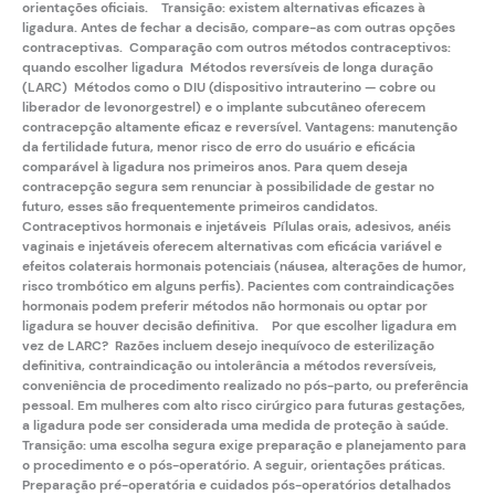
orientações oficiais. Transição: existem alternativas eficazes à
ligadura. Antes de fechar a decisão, compare-as com outras opções
contraceptivas. Comparação com outros métodos contraceptivos:
quando escolher ligadura Métodos reversíveis de longa duração
(LARC) Métodos como o
DIU
(dispositivo intrauterino — cobre ou
liberador de levonorgestrel) e o
implante subcutâneo
oferecem
contracepção altamente eficaz e reversível. Vantagens: manutenção
da fertilidade futura, menor risco de erro do usuário e eficácia
comparável à ligadura nos primeiros anos. Para quem deseja
contracepção segura sem renunciar à possibilidade de gestar no
futuro, esses são frequentemente primeiros candidatos.
Contraceptivos hormonais e injetáveis Pílulas orais, adesivos, anéis
vaginais e injetáveis oferecem alternativas com eficácia variável e
efeitos colaterais hormonais potenciais (náusea, alterações de humor,
risco trombótico em alguns perfis). Pacientes com contraindicações
hormonais podem preferir métodos não hormonais ou optar por
ligadura se houver decisão definitiva. Por que escolher ligadura em
vez de LARC? Razões incluem desejo inequívoco de esterilização
definitiva, contraindicação ou intolerância a métodos reversíveis,
conveniência de procedimento realizado no pós-parto, ou preferência
pessoal. Em mulheres com alto risco cirúrgico para futuras gestações,
a ligadura pode ser considerada uma medida de proteção à saúde.
Transição: uma escolha segura exige preparação e planejamento para
o procedimento e o pós-operatório. A seguir, orientações práticas.
Preparação pré-operatória e cuidados pós-operatórios detalhados