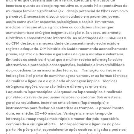
mulheres que desejam manter a fertilidade futura, em casos de
incerteza quanto ao desejo reprodutivo ou quando há expectativas de
mudança familiar significativa (ex.: desejo potencial de filhos com novo
parceiro). É necessário discutir com cuidado em pacientes jovens,
assim como avaliar aspectos psicológicos e sociais. Em termos
médicos, infecção ativa significativa ou condições clínicas que
aumentem risco cirúrgico exigem avaliação e, às vezes, adiamento.
Diretrizes e consentimento informado As orientações da
FEBRASGO
e
do
CFM
destacam a necessidade de consentimento esclarecido e
registro adequado. O Ministério da Saúde recomenda aconselhamento
prévio, registro da decisão e garantias de que a escolha é voluntária.
Em todos os cenários, é vital que a mulher receba informação sobre
alternativas e potenciais consequências, incluindo a irreversibilidade
do procedimento na maioria das técnicas. Transição: conhecer as
indicações é só parte do caminho; agora vamos ver as formas técnicas
de realizar a ligadura e o que cada abordagem implica. Técnicas
cirúrgicas: opções, como são feitas e diferenças entre elas
Laqueadura laparoscópica A
laqueadura laparoscópica
é realizada
por vídeo através de pequenas incisões no abdome. Sob anestesia
geral ou raquidiana, insere-se uma câmera (laparoscópio) e
instrumentos para fechar ou cauterizar as trompas. O procedimento
dura, em média, 20–40 minutos. Vantagens: menor tempo de
internação, recuperação mais rápida e menor dor pós-operatória
comparado à cirurgia aberta. Minilaparotomia e ligadura no pós-
parto No pós-parto, especialmente após cesárea, a ligadura pode ser