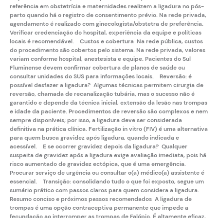
referência em obstetrícia e maternidades realizem a ligadura no pós-
parto quando há o registro de consentimento prévio. Na rede privada,
agendamento é realizado com ginecologista/obstetra de preferência.
Verificar credenciação do hospital, experiência da equipe e políticas
locais é recomendável. Custos e cobertura Na rede pública, custos
do procedimento são cobertos pelo sistema. Na rede privada, valores
variam conforme hospital, anestesista e equipe. Pacientes do Sul
Fluminense devem confirmar cobertura de planos de saúde ou
consultar unidades do SUS para informações locais. Reversão: é
possível desfazer a ligadura? Algumas técnicas permitem cirurgia de
reversão, chamada de recanalização tubária, mas o sucesso não é
garantido e depende da técnica inicial, extensão da lesão nas trompas
e idade da paciente. Procedimentos de reversão são complexos e nem
sempre disponíveis; por isso, a ligadura deve ser considerada
definitiva na prática clínica. Fertilização in vitro (FIV) é uma alternativa
para quem busca gravidez após ligadura, quando indicada e
acessível. E se ocorrer gravidez depois da ligadura? Qualquer
suspeita de gravidez após a ligadura exige avaliação imediata, pois há
risco aumentado de gravidez ectópica, que é uma emergência.
Procurar serviço de urgência ou consultar o(a) médico(a) assistente é
essencial. Transição: consolidando tudo o que foi exposto, segue um
sumário prático com passos claros para quem considera a ligadura.
Resumo conciso e próximos passos recomendados A ligadura de
trompas é uma opção contraceptiva permanente que impede a
fecundação ao interromper as trompas de Falópio. É altamente eficaz,