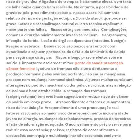
risco de gravidez A ligadura de trompas é altamente eficaz, com taxa
de falha baixa quando bem realizada. No entanto, a possibilidade de
gravidez pós-procedimento existe e, nesses casos, há aumento
relativo de risco de
gestação ectópica
(fora do útero), que pode ser
grave. Casos de recanalização natural ou erro técnico explicam a
maior parte das falhas. Riscos cirúrgicos imediatos Complicações
comuns a cirurgias minimamente invasivas incluem: Sangramento;
Infecção de ferida; Lesão de órgãos adjacentes (intestino, bexiga);
Reação anestésica. Esses riscos são baixos em centros com
experiência e seguem protocolos do
CFM
e do Ministério da Saúde
para segurança cirúrgica. Riscos a longo prazo e efeitos sobre a
saúde É importante esclarecer mitos.
ponto de saude prevenção
câncer feminino
ligadura de trompas não altera diretamente a
produção hormonal pelos ovários; portanto, não causa menopausa
precoce nem mudança hormonal sistêmica. Algumas mulheres relatam
alterações no padrão menstrual ou dor pélvica crônica, mas a relação
causal não é bem estabelecida. A remoção das trompas
(
salpingectomia
) tem evidência sugestiva de reduzir risco de câncer
de ovário em longo prazo. Arrependimento e fatores que aumentam
risco de insatisfação Arrependimento é uma preocupação real.
Fatores associados ao maior risco de arrependimento incluem idade
jovem na cirurgia, mudanças de relacionamento, pressão de terceiros
e falta de informação adequada. O aconselhamento prévio serve para
reduzir essa ocorrência; por isso, registros de consentimento e
discussões com equipe multidisciplinar são essenciais conforme