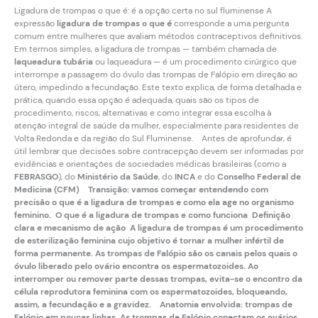
Ligadura de trompas o que é: é a opção certa no sul fluminense A
expressão
ligadura de trompas o que é
corresponde a uma pergunta
comum entre mulheres que avaliam métodos contraceptivos definitivos.
Em termos simples, a ligadura de trompas — também chamada de
laqueadura tubária
ou laqueadura — é um procedimento cirúrgico que
interrompe a passagem do óvulo das trompas de Falópio em direção ao
útero, impedindo a fecundação. Este texto explica, de forma detalhada e
prática, quando essa opção é adequada, quais são os tipos de
procedimento, riscos, alternativas e como integrar essa escolha à
atenção integral de saúde da mulher, especialmente para residentes de
Volta Redonda e da região do Sul Fluminense. Antes de aprofundar, é
útil lembrar que decisões sobre contracepção devem ser informadas por
evidências e orientações de sociedades médicas brasileiras (como a
FEBRASGO
), do
Ministério da Saúde
, do
INCA
e do
Conselho Federal de
Medicina (CFM) Transição: vamos começar entendendo com
precisão o que é a ligadura de trompas e como ela age no organismo
feminino. O que é a ligadura de trompas e como funciona Definição
clara e mecanismo de ação A
ligadura de trompas
é um procedimento
de esterilização feminina cujo objetivo é tornar a mulher infértil de
forma permanente. As trompas de Falópio são os canais pelos quais o
óvulo liberado pelo ovário encontra os espermatozoides. Ao
interromper ou remover parte dessas trompas, evita-se o encontro da
célula reprodutora feminina com os espermatozoides, bloqueando,
assim, a fecundação e a gravidez. Anatomia envolvida: trompas de
Falópio em poucas linhas As trompas de Falópio conectam os ovários