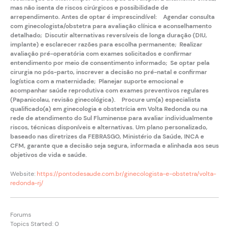
mas não isenta de riscos cirúrgicos e possibilidade de
arrependimento. Antes de optar é imprescindível: Agendar consulta
com ginecologista/obstetra para avaliação clínica e aconselhamento
detalhado; Discutir alternativas reversíveis de longa duração (
DIU
,
implante) e esclarecer razões para escolha permanente; Realizar
avaliação pré-operatória com exames solicitados e confirmar
entendimento por meio de consentimento informado; Se optar pela
cirurgia no pós-parto, inscrever a decisão no
pré-natal
e confirmar
logística com a maternidade; Planejar suporte emocional e
acompanhar saúde reprodutiva com exames preventivos regulares
(
Papanicolau
, revisão ginecológica). Procure um(a) especialista
qualificado(a) em ginecologia e obstetrícia em Volta Redonda ou na
rede de atendimento do Sul Fluminense para avaliar individualmente
riscos, técnicas disponíveis e alternativas. Um plano personalizado,
baseado nas diretrizes da FEBRASGO, Ministério da Saúde, INCA e
CFM, garante que a decisão seja segura, informada e alinhada aos seus
objetivos de vida e saúde.
Website:
https://pontodesaude.com.br/ginecologista-e-obstetra/volta-
redonda-rj/
Forums
Topics Started: 0