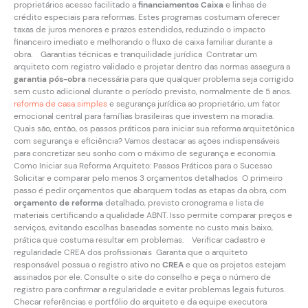
proprietários acesso facilitado a
financiamentos Caixa
e linhas de
crédito especiais para reformas. Estes programas costumam oferecer
taxas de juros menores e prazos estendidos, reduzindo o impacto
financeiro imediato e melhorando o fluxo de caixa familiar durante a
obra. Garantias técnicas e tranquilidade jurídica Contratar um
arquiteto com registro validado e projetar dentro das normas assegura a
garantia pós-obra
necessária para que qualquer problema seja corrigido
sem custo adicional durante o período previsto, normalmente de 5 anos.
reforma de casa simples
e segurança jurídica ao proprietário, um fator
emocional central para famílias brasileiras que investem na moradia.
Quais são, então, os passos práticos para iniciar sua reforma arquitetônica
com segurança e eficiência? Vamos destacar as ações indispensáveis
para concretizar seu sonho com o máximo de segurança e economia.
Como Iniciar sua Reforma Arquiteto: Passos Práticos para o Sucesso
Solicitar e comparar pelo menos 3 orçamentos detalhados O primeiro
passo é pedir orçamentos que abarquem todas as etapas da obra, com
orçamento de reforma
detalhado, previsto cronograma e lista de
materiais certificando a qualidade ABNT. Isso permite comparar preços e
serviços, evitando escolhas baseadas somente no custo mais baixo,
prática que costuma resultar em problemas. Verificar cadastro e
regularidade CREA dos profissionais Garanta que o arquiteto
responsável possua o registro ativo no
CREA
e que os projetos estejam
assinados por ele. Consulte o site do conselho e peça o número de
registro para confirmar a regularidade e evitar problemas legais futuros.
Checar referências e portfólio do arquiteto e da equipe executora