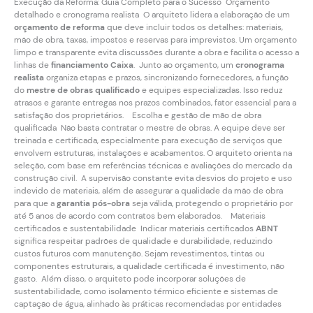
Execução da Reforma: Guia Completo para o Sucesso Orçamento
detalhado e cronograma realista O arquiteto lidera a elaboração de um
orçamento de reforma
que deve incluir todos os detalhes: materiais,
mão de obra, taxas, impostos e reservas para imprevistos. Um orçamento
limpo e transparente evita discussões durante a obra e facilita o acesso a
linhas de
financiamento Caixa
. Junto ao orçamento, um
cronograma
realista
organiza etapas e prazos, sincronizando fornecedores, a função
do
mestre de obras qualificado
e equipes especializadas. Isso reduz
atrasos e garante entregas nos prazos combinados, fator essencial para a
satisfação dos proprietários. Escolha e gestão de mão de obra
qualificada Não basta contratar o mestre de obras. A equipe deve ser
treinada e certificada, especialmente para execução de serviços que
envolvem estruturas, instalações e acabamentos. O arquiteto orienta na
seleção, com base em referências técnicas e avaliações do mercado da
construção civil. A supervisão constante evita desvios do projeto e uso
indevido de materiais, além de assegurar a qualidade da mão de obra
para que a
garantia pós-obra
seja válida, protegendo o proprietário por
até 5 anos de acordo com contratos bem elaborados. Materiais
certificados e sustentabilidade Indicar materiais certificados
ABNT
significa respeitar padrões de qualidade e durabilidade, reduzindo
custos futuros com manutenção. Sejam revestimentos, tintas ou
componentes estruturais, a qualidade certificada é investimento, não
gasto. Além disso, o arquiteto pode incorporar soluções de
sustentabilidade, como isolamento térmico eficiente e sistemas de
captação de água, alinhado às práticas recomendadas por entidades