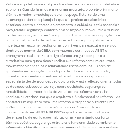
Reforma arquiteto essencial para transformar sua casa com qualidade e
economia Quando falamos em
reforma arquiteto
, o objetivo é ir muito
além da simples remodelação de um espaço. Trata-se de uma
intervenção técnica e planejada, que alia
projeto arquitetônico
criterioso, controle rigoroso do orçamento, e cuidados legais essenciais
para garantir segurança, conforto e valorização do imóvel. Para o público
médio brasileiro, a reforma é sempre um desafio: há a preocupação com
o custo final, o medo de problemas estruturais e, principalmente, a
incerteza em escolher profissionais confiáveis para executar o serviço
dentro das normas da
CREA
, com materiais certificados
ABNT
e
cronogramas realistas. Este artigo oferece um guia completo e
autoritativo para quem deseja realizar sua reforma com um arquiteto,
maximizando benefícios e minimizando riscos comuns. Antes de
aprofundar na execução e nas etapas da reforma com o arquiteto, é
importante entender os motivos e benefícios de incorporar um
especialista desde a concepção do projeto – esta reflexão orienta todas
as decisões subsequentes, seja sobre qualidade, segurança ou
rentabilidade. Importância do Arquiteto na Reforma: Garantias
Técnicas e Estéticas Por que o arquiteto é fundamental na reforma? Ao
contratar um arquiteto para uma reforma, o proprietário garante uma
análise técnica que vai muito além do visual. O arquiteto alia
conhecimento em
ABNT NBR 15575
- que trata dos requisitos de
desempenho de edificações habitacionais - garantindo conforto
térmico, acústico, segurança estrutural e funcionalidade ao ambiente
reformado. Além disso, ele assegura a compatibilidade entre o
projeto