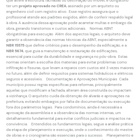
que altere a estrutura, fachadas ou destinação do imóvel, é obrigatório
ter um
projeto aprovado no CREA
, assinado por um arquiteto ou
engenheiro civil com registro ativo. Esse registro assegura que o
profissional atende aos padrões exigidos, além de conferir respaldo legal
à obra. A ausência dessa aprovação pode acarretar multas e embargo da
obra, gerando transtornos e custos adicionais. Normas ABNT
obrigatórias para execução Além dos aspectos legais, o arquiteto deve
garantir a observância das normas técnicas da ABNT, especialmente a
NBR 15575
que define critérios para o desempenho da edificação, e a
NBR 5674
, que guia a manutenção e restauração de edificações,
essencial para cuidar da durabilidade e segurança no pós-obra. Estas
normas orientam a escolha dos materiais para evitar problemas como
infiltração e fissuras, que levam a reparos com custos até 3 vezes maiores
no futuro, além de definir requisitos para sistemas hidráulicos e elétricos
seguros e acessíveis. Documentação e Aprovações Municipais Cada
município possui regras específicas para reformas, principalmente
aquelas que modificam a fachada, alteram área construída ou impactam
a vizinhança. O arquiteto cuida da obtenção de alvarás e aprovações na
prefeitura, evitando embargos por falta de documentação ou execução
fora dos parâmetros legais. Para condomínios, ainda é necessária a
aprovação da assembleia e a observância das normas internas, um
detalhamento fundamental para evitar conflitos judiciais e impactos na
convivência. Entendidos os fundamentos legais, segue a análise prática
da etapa de planejamento e execução, onde o conhecimento do mestre
de obras e o cronograma são essenciais para o sucesso. Planejamento e