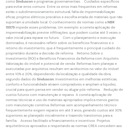
como
Sinduscon
e programas governamentais. Cuidados específicos
para evitar erros comuns Entre os erros mais frequentes em reformas
estão o subdimensionamento estrutural, falta de impermeabilização
eficaz, projetos elétricos precários e escolha errada de materiais que não
suportam a umidade local. O conhecimento de normas como a
NBR
15575
impede esses problemas. Um exemplo: a correta aplicação de
impermeabilização previne infiltrações, que podem custar até 3 vezes o
valor inicial para reparar no futuro. Com o planejamento e execução
dominados, é necessário refletir sobre os benefícios financeiros e o
retorno do investimento, que é frequentemente o principal cuidado do
proprietário durante a decisão de reforma. Retorno Sobre o
Investimento (ROI) e Benefícios Financeiros da Reforma com Arquiteto
Valorização do imóvel e potencial de venda Reformas bem planejas e
executadas por arquitetos resultam em acréscimos no valor do imóvel
entre 10% e 20%, dependendo da localização e qualidade da obra,
segundo dados do
Sinduscon
. Investimentos em melhorias estéticas,
conforto e funcionalidade atraem compradores e ampliam a liquidez,
crucial para quem pensa em vender ou alugar pós-reforma. Redução de
custos futuros com manutenção e reparos A correta aplicação de
normas técnicas e uso de materiais apropriados implica menos gastos
com manutenção corretiva. Reformas sem acompanhamento técnico
frequentemente exigem reparos em até 3 anos, gerando custos até 30%
superiores ao planejado inicialmente e trazendo transtornos para a
família. Acesso facilitado a financiamento e incentivos Projetos
arquitetônicos aprovados e respeitando as normas CREA concedem aos