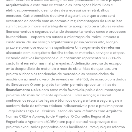
arquitetônico
, a estrutura existente e as instalações hidráulicas e
elétricas, prevenindo desmontes desnecessários e retrabalhos
onerosos. Outro benefício decisivo é a garantia de que a obra será
executada de acordo com as normas e regulamentações da
CREA
; isso
significa que o imóvel estará legalmente apropriado para futuras vendas,
financiamentos e seguros, evitando desapontamentos caros e processos
burocráticos. Impacto em custos e valorização do imóvel Embora o
custo inicial de um serviço arquitetônico possa parecer alto, a longo
prazo ele promove economia significativa. Um
orçamento de reforma
elaborado com o arquiteto detalha todos os materiais, serviços e etapas,
evitando aditivos inesperados que costumam representar 20-30% do
custo final em reformas mal planejadas. A definição precisa do escopo
evita desperdício de materiais e mão de obra. Mais do que isso, um
projeto alinhado às tendências de mercado e às necessidades da
residência aumenta o valor de revenda em até 15%, de acordo com dados
do
Sinduscon
. O bom projeto também permite aproveitar linhas de
financiamento Caixa
com taxas mais favoráveis, pois a documentação e
projetos são mais facilmente aprovados. Para avançar, é crucial
conhecer os requisitos legais e técnicos que garantem a segurança e a
conformidade da reforma, tópicos indispensáveis para o próximo passo.
Requisitos Legais e Técnicos Essenciais para Reformas com Arquiteto
Normas CREA e Aprovação de Projetos O Conselho Regional de
Engenharia e Agronomia (CREA) tem papel central na aprovação dos
projetos executados por profissionais habilitados. Para qualquer reforma