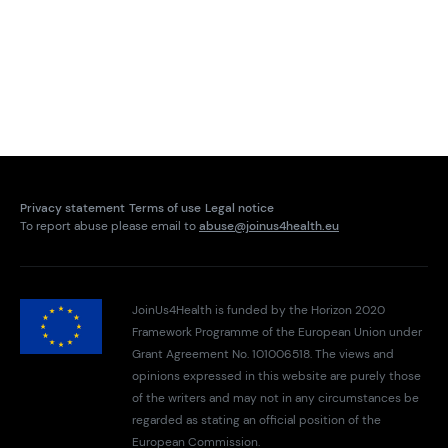
Privacy statement
Terms of use
Legal notice
To report abuse please email to
abuse@joinus4health.eu
JoinUs4Health is funded by the Horizon 2020
Framework Programme of the European Union under
Grant Agreement No. 101006518. The views and
opinions expressed in this website are purely those
of the writers and may not in any circumstances be
regarded as stating an official position of the
European Commission.