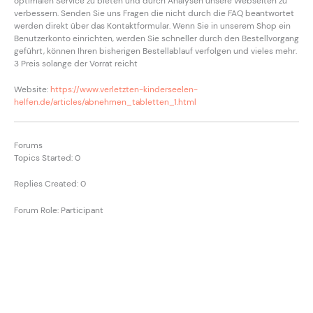
optimalen Service zu bieten und durch Analysen unsere Webseiten zu
verbessern. Senden Sie uns Fragen die nicht durch die FAQ beantwortet
werden direkt über das Kontaktformular. Wenn Sie in unserem Shop ein
Benutzerkonto einrichten, werden Sie schneller durch den Bestellvorgang
geführt, können Ihren bisherigen Bestellablauf verfolgen und vieles mehr.
3 Preis solange der Vorrat reicht
Website:
https://www.verletzten-kinderseelen-
helfen.de/articles/abnehmen_tabletten_1.html
Forums
Topics Started: 0
Replies Created: 0
Forum Role: Participant