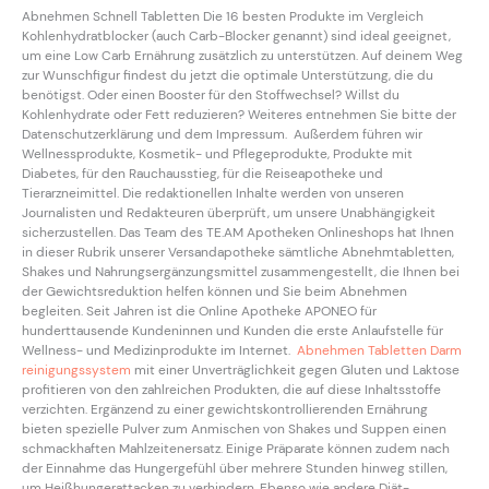
Abnehmen Schnell Tabletten Die 16 besten Produkte im Vergleich
Kohlenhydratblocker (auch Carb-Blocker genannt) sind ideal geeignet,
um eine Low Carb Ernährung zusätzlich zu unterstützen. Auf deinem Weg
zur Wunschfigur findest du jetzt die optimale Unterstützung, die du
benötigst. Oder einen Booster für den Stoffwechsel? Willst du
Kohlenhydrate oder Fett reduzieren? Weiteres entnehmen Sie bitte der
Datenschutzerklärung und dem Impressum. Außerdem führen wir
Wellnessprodukte, Kosmetik- und Pflegeprodukte, Produkte mit
Diabetes, für den Rauchausstieg, für die Reiseapotheke und
Tierarzneimittel. Die redaktionellen Inhalte werden von unseren
Journalisten und Redakteuren überprüft, um unsere Unabhängigkeit
sicherzustellen. Das Team des TE.AM Apotheken Onlineshops hat Ihnen
in dieser Rubrik unserer Versandapotheke sämtliche Abnehmtabletten,
Shakes und Nahrungsergänzungsmittel zusammengestellt, die Ihnen bei
der Gewichtsreduktion helfen können und Sie beim Abnehmen
begleiten. Seit Jahren ist die Online Apotheke APONEO für
hunderttausende Kundeninnen und Kunden die erste Anlaufstelle für
Wellness- und Medizinprodukte im Internet.
Abnehmen Tabletten Darm
reinigungssystem
mit einer Unverträglichkeit gegen Gluten und Laktose
profitieren von den zahlreichen Produkten, die auf diese Inhaltsstoffe
verzichten. Ergänzend zu einer gewichtskontrollierenden Ernährung
bieten spezielle Pulver zum Anmischen von Shakes und Suppen einen
schmackhaften Mahlzeitenersatz. Einige Präparate können zudem nach
der Einnahme das Hungergefühl über mehrere Stunden hinweg stillen,
um Heißhungerattacken zu verhindern. Ebenso wie andere Diät-