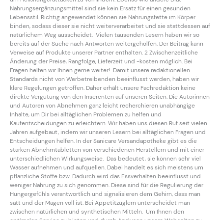
Nahrungsergänzungsmittel sind sie kein Ersatz für einen gesunden
Lebensstil. Richtig angewendet können sie Nahrungsfette im Körper
binden, sodass dieser sie nicht weiterverarbeitet und sie stattdessen auf
natürlichem Weg ausscheidet. Vielen tausenden Lesern haben wir so
bereits auf der Suche nach Antworten weitergeholfen. Der Beitrag kann
Verweise auf Produkte unserer Partner enthalten. 2 Zwischenzeitliche
Änderung der Preise, Rangfolge, Lieferzeit und -kosten möglich. Bei
Fragen helfen wir Ihnen gerne weiter! Damit unsere redaktionellen
Standards nicht von Werbetreibenden beeinflusst werden, haben wir
klare Regelungen getroffen. Daher erhält unsere Fachredaktion keine
direkte Vergütung von den Inserenten auf unseren Seiten. Die Autorinnen
und Autoren von Abnehmen ganz leicht recherchieren unabhängige
Inhalte, um Dir bei alltäglichen Problemen zu helfen und
Kaufentscheidungen zu erleichtern. Wir haben uns diesen Ruf seit vielen
Jahren aufgebaut, indem wir unseren Lesern bei alltäglichen Fragen und
Entscheidungen helfen. In der Sanicare Versandapotheke gibt es die
starken Abnehmtabletten von verschiedenen Herstellern und mit einer
unterschiedlichen Wirkungsweise. Das bedeutet, sie können sehr viel
Wasser aufnehmen und aufquellen. Dabei handelt es sich meistens um
pflanzliche Stoffe bzw. Dadurch wird das Essverhalten beeinflusst und
weniger Nahrung zu sich genommen. Diese sind für die Regulierung der
Hungergefühls verantwortlich und signalisieren dem Gehirn, dass man
satt und der Magen voll ist. Bei Appetitzüglern unterscheidet man
zwischen natürlichen und synthetischen Mitteln. Um Ihnen den