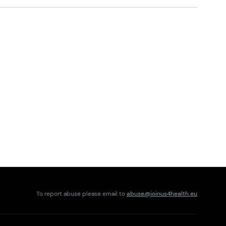
To report abuse please email to
abuse@joinus4health.eu