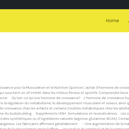
Home
ance pour la Musculation et la Nutrition Sportive L’achat d’hormone de croissa
ui suscitent un vif intérêt dans les milieux fitness et sportifs. Comprendre leurs 
e lancer. Qu’est-ce qu’une hormone de croissance? L’hormone de croissance hu
dans la régulation du métabolisme, le développement musculaire et osseux, ainsi qu
 de croissance chez les enfants et certains troubles métaboliques chez les adulte
e du bodybuilding. Suppléments HGH : formulations et revendications Les su
ides synthétiques ou d’ingrédients naturels (arginine, glutamine, BCAA). Certai
angereux. Les fabricants affirment généralement : - Une augmentation de la mas