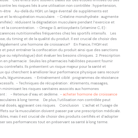
osseuse. Ces effets sont souvent basés sur des études limitées ou des
ontre les risques liés à une utilisation non contrôlée : hypertension,
ien-être Au-delà du HGH, un large éventail de suppléments est
ique et la récupération musculaire. - Créatine monohydrate : augmente
amifiée) : réduisent la dégradation musculaire pendant l’exercice et
 et la concentration. - Omega-3, antioxydants (vitamine C, E) :
s carences nutritionnelles fréquentes chez les sportifs intensifs. Les
, du timing et de la qualité du produit. Il est crucial de choisir des
r légalement une hormone de croissance? En France, l’HGH est
t peut entraîner la confiscation du produit ainsi que des sanctions
gue ou néphrologue) doit évaluer les besoins cliniques. 2. Prescription
on en pharmacie : Seules les pharmacies habilitées peuvent fournir
 contrefaits. Ils présentent un risque majeur pour la santé et
eux qui cherchent à améliorer leur performance physique sans recourir
 œufs, légumineuses. - Entraînement ciblé : programmes de résistance
xcessifs. - Techniques de récupération : étirements, massages,
n minimisant les risques sanitaires associés aux hormones
luent : - Retenue d’eau et œdème. -
acheter hormone de croissance
sculaires à long terme. De plus, l’utilisation non contrôlée peut
al dosés, aggravant ces risques. Conclusion L’achat et l’usage de
effets sur la musculation doivent passer par une prescription médicale.
les, mais il est crucial de choisir des produits certifiés et d’adopter
iser ses performances tout en préservant sa santé à long terme.