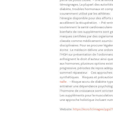
perte de poids ciblée. - Une améliora
témoignages. La plupart des autorités 
diabète, troubles hormonaux et compl
couramment utilisé par les athlètes :
l’énergie disponible pour des efforts 
accélèrent la récupération. - Pré-entr
soutiennent la santé cardiovasculaire 
bienfaits de ces suppléments sont géné
marques certifiées par des organism
classée comme médicament soumis à pr
disciplinaires. Pour se procurer légal
écrite : Le médecin délivre une ordon
l’HGH sur présentation de l’ordonnanc
enfreignent le droit d’auteur ainsi q
aux hormones, plusieurs options exist
progressive, périodes de repos adéqu
sommeil réparateur. Ces approches co
synthétiques. Risques et précaution
taille
. - Risque accru de diabète type
entraîner une dépendance psychologi
l’hormone de croissance sont strictem
Les suppléments pour la musculation, l
une approche holistique incluant nutr
Website:
https://ecro.fr/images/pgs