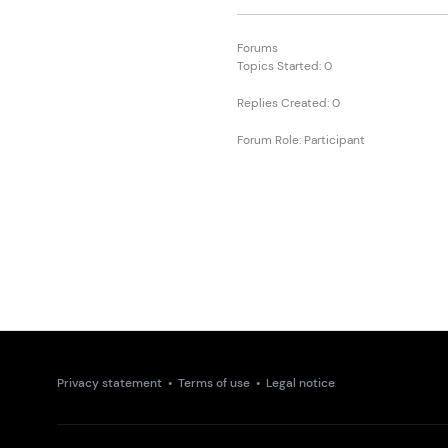
Forums
Topics Started: 0
Replies Created: 0
Forum Role: Participant
Privacy statement
•
Terms of use
•
Legal notice