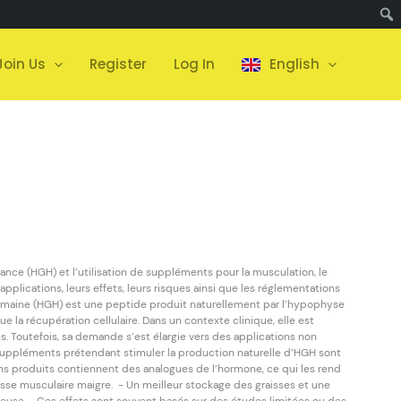
Join Us
Register
Log In
English
nce (HGH) et l’utilisation de suppléments pour la musculation, le
applications, leurs effets, leurs risques ainsi que les réglementations
maine (HGH) est une peptide produit naturellement par l’hypophyse
e la récupération cellulaire. Dans un contexte clinique, elle est
s. Toutefois, sa demande s’est élargie vers des applications non
ppléments prétendant stimuler la production naturelle d’HGH sont
ns produits contiennent des analogues de l’hormone, ce qui les rend
se musculaire maigre. - Un meilleur stockage des graisses et une