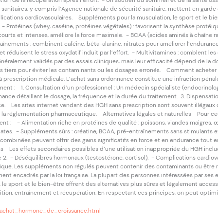
tion de la récupération après l’effort. - Un soutien du sommeil et de la santé 
sanitaires, y compris l’Agence nationale de sécurité sanitaire, mettent en garde c
ications cardiovasculaires. Suppléments pour la musculation, le sport et le b
 - Protéines (whey, caséine, protéines végétales) : favorisent la synthèse proté
courts et intenses, améliore la force maximale. - BCAA (acides aminés à chaîne r
aînements : combinent caféine, bêta-alanine, nitrates pour améliorer l’endurance
et réduisent le stress oxydatif induit par l’effort. - Multivitamines : comblent le
ralement validés par des essais cliniques, mais leur efficacité dépend de la dose
es tiers pour éviter les contaminants ou les dosages erronés. Comment achete
escription médicale. L’achat sans ordonnance constitue une infraction pénale e
ement : 1. Consultation d’un professionnel : Un médecin spécialiste (endocrinolo
nance détaillant le dosage, la fréquence et la durée du traitement. 3. Dispensati
e. Les sites internet vendant des HGH sans prescription sont souvent illégaux ou
ue la réglementation pharmaceutique. Alternatives légales et naturelles Pour c
ent : - Alimentation riche en protéines de qualité : poissons, viandes maigres,
ates. - Suppléments sûrs : créatine, BCAA, pré-entraînements sans stimulants e
mbinées peuvent offrir des gains significatifs en force et en endurance tout e
s Les effets secondaires possibles d’une utilisation inappropriée du HGH inc
 2. - Déséquilibres hormonaux (testostérone, cortisol). - Complications cardiova
que. Les suppléments non régulés peuvent contenir des contaminants ou être m
ent encadrés par la loi française. La plupart des personnes intéressées par ses 
e sport et le bien-être offrent des alternatives plus sûres et légalement accessib
ition, entraînement et récupération. En respectant ces principes, on peut optim
/?achat_hormone_de_croissance.html