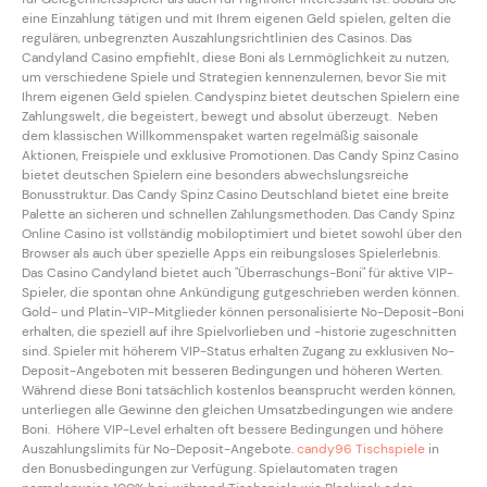
eine Einzahlung tätigen und mit Ihrem eigenen Geld spielen, gelten die
regulären, unbegrenzten Auszahlungsrichtlinien des Casinos. Das
Candyland Casino empfiehlt, diese Boni als Lernmöglichkeit zu nutzen,
um verschiedene Spiele und Strategien kennenzulernen, bevor Sie mit
Ihrem eigenen Geld spielen. Candyspinz bietet deutschen Spielern eine
Zahlungswelt, die begeistert, bewegt und absolut überzeugt. Neben
dem klassischen Willkommenspaket warten regelmäßig saisonale
Aktionen, Freispiele und exklusive Promotionen. Das Candy Spinz Casino
bietet deutschen Spielern eine besonders abwechslungsreiche
Bonusstruktur. Das Candy Spinz Casino Deutschland bietet eine breite
Palette an sicheren und schnellen Zahlungsmethoden. Das Candy Spinz
Online Casino ist vollständig mobiloptimiert und bietet sowohl über den
Browser als auch über spezielle Apps ein reibungsloses Spielerlebnis.
Das Casino Candyland bietet auch "Überraschungs-Boni" für aktive VIP-
Spieler, die spontan ohne Ankündigung gutgeschrieben werden können.
Gold- und Platin-VIP-Mitglieder können personalisierte No-Deposit-Boni
erhalten, die speziell auf ihre Spielvorlieben und -historie zugeschnitten
sind. Spieler mit höherem VIP-Status erhalten Zugang zu exklusiven No-
Deposit-Angeboten mit besseren Bedingungen und höheren Werten.
Während diese Boni tatsächlich kostenlos beansprucht werden können,
unterliegen alle Gewinne den gleichen Umsatzbedingungen wie andere
Boni. Höhere VIP-Level erhalten oft bessere Bedingungen und höhere
Auszahlungslimits für No-Deposit-Angebote.
candy96 Tischspiele
in
den Bonusbedingungen zur Verfügung. Spielautomaten tragen