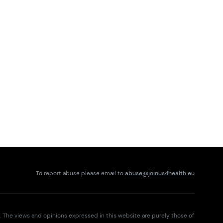
To report abuse please email to
abuse@joinus4health.eu
he views and opinions expressed in this website are purely those of