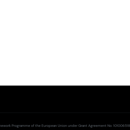
mework Programme of the European Union under Grant Agreement No. 101006518. T