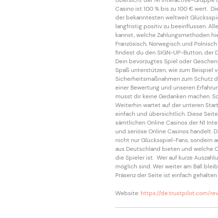
Übersicht der N1 Interactive-Grupp
Casino ist 100 % bis zu 100 € wert. Di
der bekanntesten weltweit Glücksspie
langfristig positiv zu beeinflussen. A
kannst, welche Zahlungsmethoden hier 
Französisch, Norwegisch und Polnisch
findest du den SIGN-UP-Button, der 
Dein bevorzugtes Spiel oder Geschenk 
Spaß unterstützen, wie zum Beispiel v
Sicherheitsmaßnahmen zum Schutz des S
einer Bewertung und unseren Erfahrun
musst dir keine Gedanken machen. Somi
Weiterhin wartet auf der unteren Sta
einfach und übersichtlich. Diese Seite
sämtlichen Online Casinos der N1 Inter
und seriöse Online Casinos handelt.
nicht nur Glücksspiel-Fans, sondern 
aus Deutschland bieten und welche Onl
die Spieler ist. Wer auf kurze Auszah
möglich sind. Wer weiter am Ball bleib
Präsenz der Seite ist einfach gehalten
Website:
https://de.trustpilot.com/re