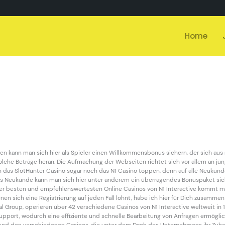
Home
en kann man sich hier als Spieler einen Willkommensbonus sichern, der sich au
che Beträge heran. Die Aufmachung der Webseiten richtet sich vor allem an jünge
nn das SlotHunter Casino sogar noch das N1 Casino toppen, denn auf alle Neuku
Als Neukunde kann man sich hier unter anderem ein überragendes Bonuspaket siche
der besten und empfehlenswertesten Online Casinos von N1 Interactive kommt m
n sich eine Registrierung auf jeden Fall lohnt, habe ich hier für Dich zusamme
l Group, operieren über 42 verschiedene Casinos von N1 Interactive weltweit in 
nsupport, wodurch eine effiziente und schnelle Bearbeitung von Anfragen ermögl