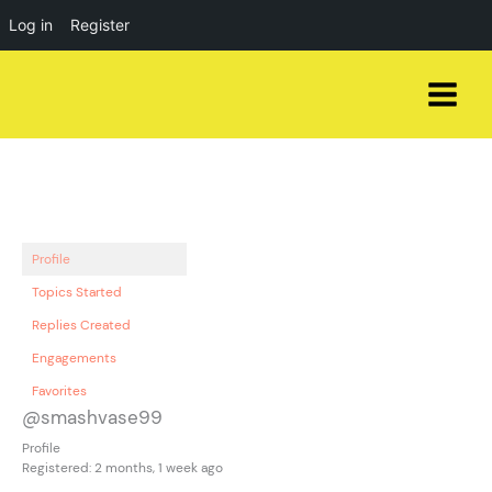
Log in
Register
Skip
to
content
Profile
Topics Started
Replies Created
Engagements
Favorites
@smashvase99
Profile
Registered: 2 months, 1 week ago