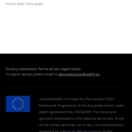
Forum Role: Participant
Privacy statement
Terms of use
Legal notice
To report abuse please email to
abuse@joinus4health.eu
JoinUs4Health is funded by the Horizon 2020
Framework Programme of the European Union under
Grant Agreement No. 101006518. The views and
opinions expressed in this website are purely those
of the writers and may not in any circumstances be
regarded as stating an official position of the